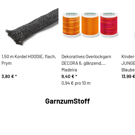
1,50 m Kordel HOODIE, flach,
Dekoratives Overlockgarn
Kinder
Prym
DECORA 6, glänzend,
JUNGE
Madeira
Blaube
3,80 €
*
9,40 €
*
13,99 
0,94 € pro 10 m
GarnzumStoff