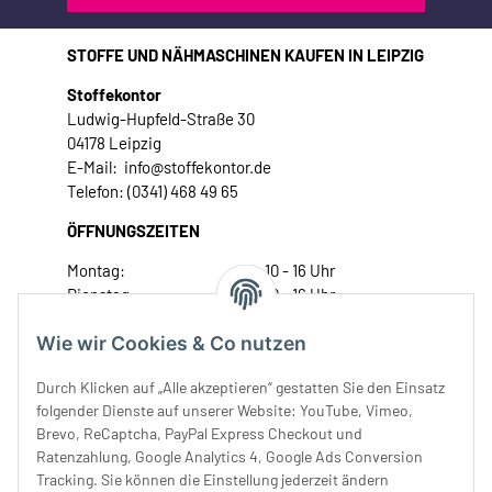
STOFFE UND NÄHMASCHINEN KAUFEN IN LEIPZIG
Stoffekontor
Ludwig-Hupfeld-Straße 30
04178 Leipzig
E-Mail: info@stoffekontor.de
Telefon: (0341) 468 49 65
ÖFFNUNGSZEITEN
Montag:
10 - 16 Uhr
Dienstag:
10 - 16 Uhr
Mittwoch:
10 - 18 Uhr
Wie wir Cookies & Co nutzen
Donnerstag:
10 - 18 Uhr
Freitag:
10 - 18 Uhr
Durch Klicken auf „Alle akzeptieren“ gestatten Sie den Einsatz
Samstag:
10 - 14 Uhr
folgender Dienste auf unserer Website: YouTube, Vimeo,
Unser Service
Brevo, ReCaptcha, PayPal Express Checkout und
Ratenzahlung, Google Analytics 4, Google Ads Conversion
Tracking. Sie können die Einstellung jederzeit ändern