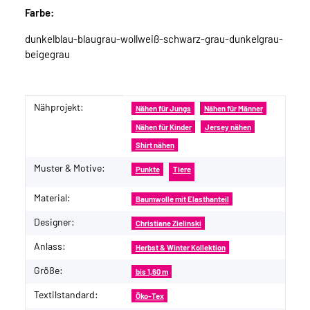
Farbe:
dunkelblau-blaugrau-wollweiß-schwarz-grau-dunkelgrau-
beigegrau
Nähprojekt:
Produkteigenschaft
Wert
Nähen für Jungs
Nähen für Männer
Nähen für Kinder
Jersey nähen
Shirt nähen
Muster & Motive:
Punkte
Tiere
Material:
Baumwolle mit Elasthanteil
Designer:
Christiane Zielinski
Anlass:
Herbst & Winter Kollektion
Größe:
bis 1,60 m
Textilstandard:
Öko-Tex