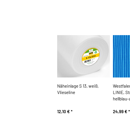
Näheinlage S 13, weiß,
Westfale
Vlieseline
LINIE, St
hellblau
12,10 €
*
24,99 €
*