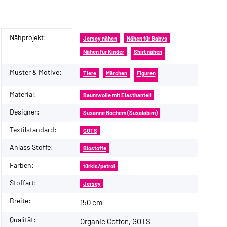
Nähprojekt:
Produkteigenschaft
Wert
Jersey nähen
Nähen für Babys
Nähen für Kinder
Shirt nähen
Muster & Motive:
Tiere
Märchen
Figuren
Material:
Baumwolle mit Elasthanteil
Designer:
Susanne Bochem (Susalabim)
Textilstandard:
GOTS
Anlass Stoffe:
Biostoffe
Farben:
türkis/petrol
Stoffart:
Jersey
Breite:
150 cm
Qualität:
Organic Cotton, GOTS