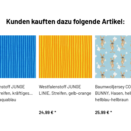
Kunden kauften dazu folgende Artikel:
nstoff JUNGE
Westfalenstoff JUNGE
Baumwolljersey C
reifen, kräftiges
LINIE, Streifen, gelb-orange
BUNNY, Hasen, hel
-aquablau
hellblau-hellbraun
24,99 €
*
25,99 €
*