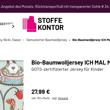
Angebot des Monats: Rücktransportfuß mit transparenter Sohle # 34,
SESTOFF
SCHNITTMUSTER
NÄHKURSE
SALE
y, Nicki, Sweat
Gemusterter Baumwolljersey
Bio-Baumwolljersey ICH 
Bio-Baumwolljersey ICH MAL 
GOTS-zertifizierter Jersey für Kinder
27,99 €
inkl. 19% MwSt. , zzgl.
Versand