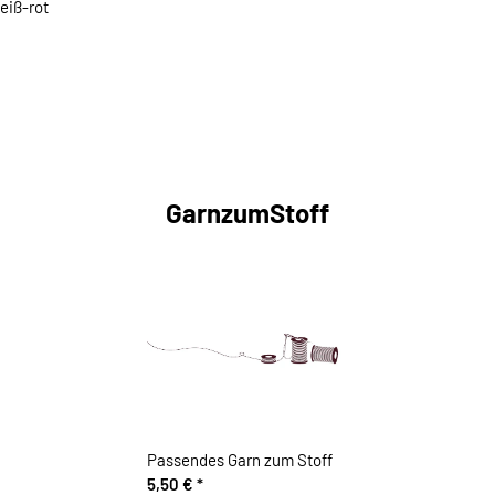
eiß-rot
GarnzumStoff
Passendes Garn zum Stoff
5,50 €
*