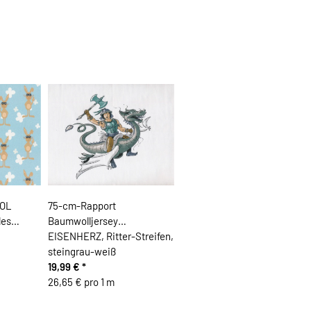
OOL
75-cm-Rapport
les
Baumwolljersey
EISENHERZ, Ritter-Streifen,
steingrau-weiß
19,99 €
*
26,65 € pro 1 m