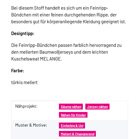
Bei diesem Stoff handelt es sich um ein Feinripp-
Bündchen mit einer feinen durchgehenden Rippe, der
besonders gut für körperanliegende Kleidung geeignet ist.
Designtipp:
Die Feinripp-Bündchen passen farblich hervorragend zu
den melierten Baumwolljerseys und dem leichten
Kuschelsweat MELANGE.
Farbe:
türkis meliert
Nähprojekt:
Produkteigenschaft
Wert
Säume nähen
Jersey nähen
Nähen für Kinder
Muster & Motive:
Einfarbig & Uni
Meliert & Changierend