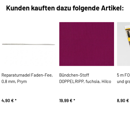
Kunden kauften dazu folgende Artikel:
Reparaturnadel Faden-Fee,
Bündchen-Stoff
5 m FO
0,8 mm, Prym
DOPPELRIPP, fuchsia, Hilco
und gra
4,90 €
*
19,99 €
*
8,90 €