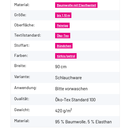
Material:
Baumwolle mit Elasthanteil
Größe:
bis 1,10 m
Oberfläche:
Feinripp
Textilstandard:
Öko-Tex
Stoffart:
Bündchen
Farben:
türkis/petrol
Breite:
90 cm
Variante:
Schlauchware
Anwendung:
Bitte vorwaschen
Qualität:
Öko-Tex Standard 100
Gewicht:
420 g/m²
Material:
95 % Baumwolle, 5 % Elasthan