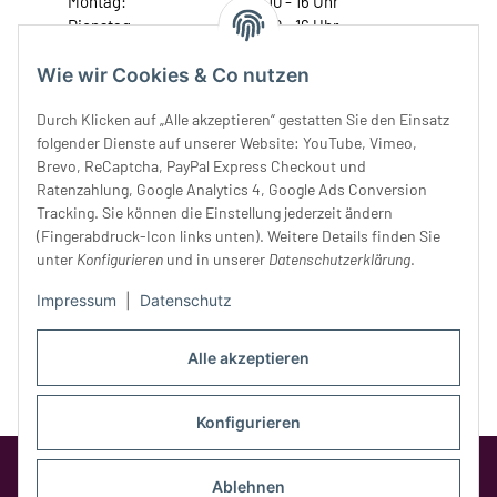
Montag:
10 - 16 Uhr
Dienstag:
10 - 16 Uhr
Mittwoch:
10 - 18 Uhr
Wie wir Cookies & Co nutzen
Donnerstag:
10 - 18 Uhr
Freitag:
10 - 18 Uhr
Durch Klicken auf „Alle akzeptieren“ gestatten Sie den Einsatz
Samstag:
10 - 14 Uhr
folgender Dienste auf unserer Website: YouTube, Vimeo,
Unser Service
Brevo, ReCaptcha, PayPal Express Checkout und
Ratenzahlung, Google Analytics 4, Google Ads Conversion
Tracking. Sie können die Einstellung jederzeit ändern
Rechtliches
(Fingerabdruck-Icon links unten). Weitere Details finden Sie
unter
Konfigurieren
und in unserer
Datenschutzerklärung
.
Impressum
|
Datenschutz
Alle akzeptieren
Konfigurieren
Google Analytics deaktivieren
Status:
Opt-Out-Cookie ist nicht gesetzt
Ablehnen