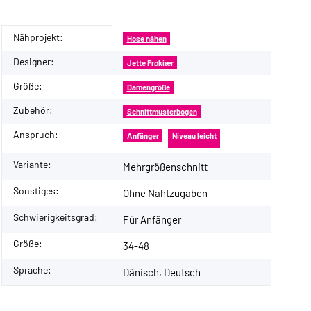
Nähprojekt:
Produkteigenschaft
Wert
Hose nähen
Designer:
Jette Frøkiær
Größe:
Damengröße
Zubehör:
Schnittmusterbogen
Anspruch:
Anfänger
Niveau leicht
Variante:
Mehrgrößenschnitt
Sonstiges:
Ohne Nahtzugaben
Schwierigkeitsgrad:
Für Anfänger
Größe:
34-48
Sprache:
Dänisch, Deutsch