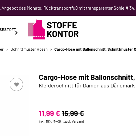
Angebot des Monats: Rücktransportfuß mit transparenter Sohle # 34,
SESTOFF
SCHNITTMUSTER
NÄHKURSE
SALE
er
Schnittmuster Hosen
Cargo-Hose mit Ballonschnitt, Schnittmuster
Cargo-Hose mit Ballonschnitt
Kleiderschnitt für Damen aus Dänemark
11,99 €
15,99 €
inkl. 19% MwSt. , zzgl.
Versand