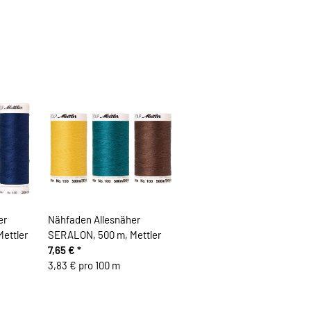
er
Nähfaden Allesnäher
ettler
SERALON, 500 m, Mettler
7,65 €
*
3,83 € pro 100 m