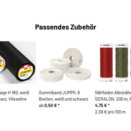
Passendes Zubehör
lage H 180, weiß
Gummiband JUMMI, 8
Nähfaden Allesnäh
rz, Vlieseline
Breiten, weiß und schwarz
SERALON, 200 m, M
ab
0,50 €
*
4,75 €
*
2,38 € pro 100 m