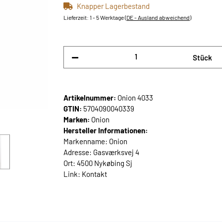
Knapper Lagerbestand
Lieferzeit:
1 - 5 Werktage
(DE - Ausland abweichend)
Stück
Artikelnummer:
Onion 4033
GTIN:
5704090040339
Marken:
Onion
Hersteller Informationen:
Markenname: Onion
Adresse: Gasværksvej 4
Ort: 4500 Nykøbing Sj
Link:
Kontakt