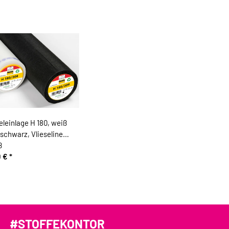
leinlage H 180, weiß
schwarz, Vlieseline
ß
0 €
*
#STOFFEKONTOR