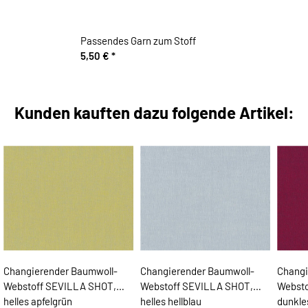
Passendes Garn zum Stoff
5,50 €
*
Kunden kauften dazu folgende Artikel:
Changierender Baumwoll-
Changierender Baumwoll-
Changi
Webstoff SEVILLA SHOT,
Webstoff SEVILLA SHOT,
Websto
helles apfelgrün
helles hellblau
dunkle