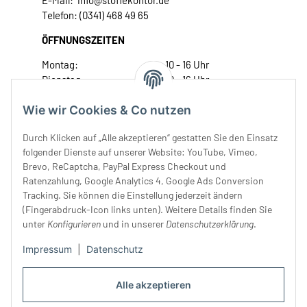
Telefon: (0341) 468 49 65
ÖFFNUNGSZEITEN
Montag:
10 - 16 Uhr
Dienstag:
10 - 16 Uhr
Mittwoch:
10 - 18 Uhr
Wie wir Cookies & Co nutzen
Donnerstag:
10 - 18 Uhr
Freitag:
10 - 18 Uhr
Durch Klicken auf „Alle akzeptieren“ gestatten Sie den Einsatz
Samstag:
10 - 14 Uhr
folgender Dienste auf unserer Website: YouTube, Vimeo,
Unser Service
Brevo, ReCaptcha, PayPal Express Checkout und
Ratenzahlung, Google Analytics 4, Google Ads Conversion
Tracking. Sie können die Einstellung jederzeit ändern
Rechtliches
(Fingerabdruck-Icon links unten). Weitere Details finden Sie
unter
Konfigurieren
und in unserer
Datenschutzerklärung
.
Impressum
|
Datenschutz
Alle akzeptieren