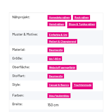
Nähprojekt:
Produkteigenschaft
Wert
Homedeko nähen
Rock nähen
Hemd nähen
Bluse & Tunika nähen
Muster & Motive:
Einfarbig & Uni
Meliert & Changierend
Material:
Baumwolle
Größe:
bis 1,60 m
Oberfläche:
Webstoff garngefärbt
Stoffart:
Baumwolle
Style:
Casual & Basics
Trachtenmode
Farben:
blau/taubenblau
Breite:
150 cm