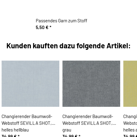
Passendes Garn zum Stoff
5,50 €
*
Kunden kauften dazu folgende Artikel:
Changierender Baumwoll-
Changierender Baumwoll-
Changi
Webstoff SEVILLA SHOT,
Webstoff SEVILLA SHOT,
Websto
helles hellblau
grau
helles 
34,99 €
*
34,99 €
*
34,99