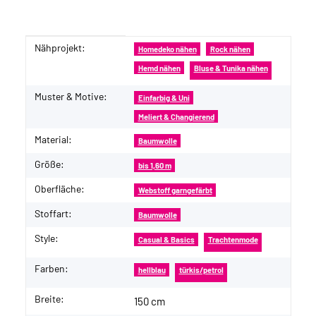
Nähprojekt:
Produkteigenschaft
Wert
Homedeko nähen
Rock nähen
Hemd nähen
Bluse & Tunika nähen
Muster & Motive:
Einfarbig & Uni
Meliert & Changierend
Material:
Baumwolle
Größe:
bis 1,60 m
Oberfläche:
Webstoff garngefärbt
Stoffart:
Baumwolle
Style:
Casual & Basics
Trachtenmode
Farben:
hellblau
türkis/petrol
Breite:
150 cm