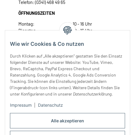
Telefon: (0341) 468 49 65
ÖFFNUNGSZEITEN
Montag:
10 - 16 Uhr
Dienstag:
10 - 16 Uhr
Mittwoch:
10 - 18 Uhr
Wie wir Cookies & Co nutzen
Donnerstag:
10 - 18 Uhr
Freitag:
10 - 18 Uhr
Durch Klicken auf „Alle akzeptieren“ gestatten Sie den Einsatz
Samstag:
10 - 14 Uhr
folgender Dienste auf unserer Website: YouTube, Vimeo,
Unser Service
Brevo, ReCaptcha, PayPal Express Checkout und
Ratenzahlung, Google Analytics 4, Google Ads Conversion
Tracking. Sie können die Einstellung jederzeit ändern
Rechtliches
(Fingerabdruck-Icon links unten). Weitere Details finden Sie
unter
Konfigurieren
und in unserer
Datenschutzerklärung
.
Impressum
|
Datenschutz
Alle akzeptieren