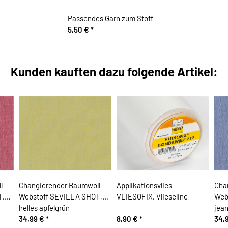
Passendes Garn zum Stoff
5,50 €
*
Kunden kauften dazu folgende Artikel:
l-
Changierender Baumwoll-
Applikationsvlies
Cha
T,
Webstoff SEVILLA SHOT,
VLIESOFIX, Vlieseline
Web
helles apfelgrün
jea
34,99 €
*
8,90 €
*
34,