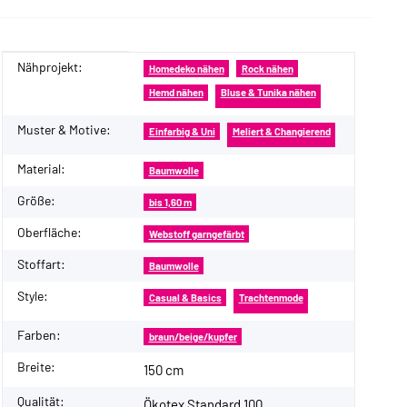
Nähprojekt:
Produkteigenschaft
Wert
Homedeko nähen
Rock nähen
Hemd nähen
Bluse & Tunika nähen
Muster & Motive:
Einfarbig & Uni
Meliert & Changierend
Material:
Baumwolle
Größe:
bis 1,60 m
Oberfläche:
Webstoff garngefärbt
Stoffart:
Baumwolle
Style:
Casual & Basics
Trachtenmode
Farben:
braun/beige/kupfer
Breite:
150 cm
Qualität:
Ökotex Standard 100