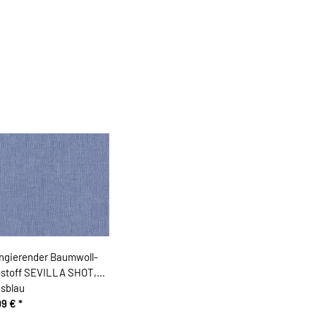
ngierender Baumwoll-
stoff SEVILLA SHOT,
nsblau
99 €
*