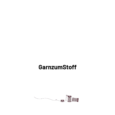
GarnzumStoff