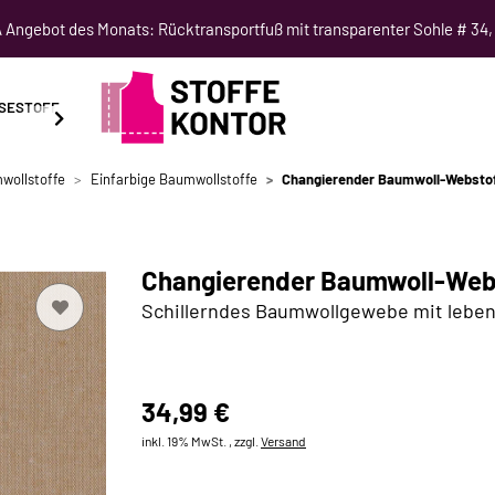
Angebot des Monats: Rücktransportfuß mit transparenter Sohle # 34,
SESTOFF
SCHNITTMUSTER
NÄHKURSE
SALE
wollstoffe
Einfarbige Baumwollstoffe
Changierender Baumwoll-Webstof
Changierender Baumwoll-Webs
Schillerndes Baumwollgewebe mit lebe
34,99 €
inkl. 19% MwSt. , zzgl.
Versand