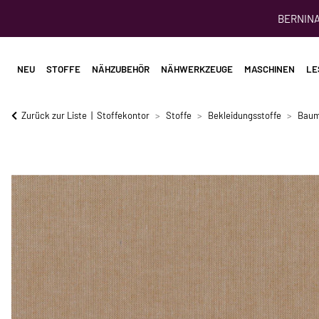
BERNINA 
NEU
STOFFE
NÄHZUBEHÖR
NÄHWERKZEUGE
MASCHINEN
LE
Zurück zur Liste
Stoffekontor
Stoffe
Bekleidungsstoffe
Baum