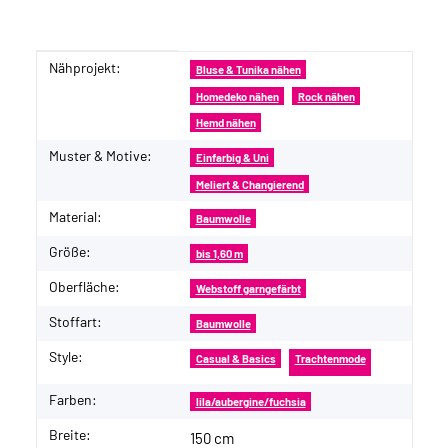
Nähprojekt:
Produkteigenschaft
Wert
Bluse & Tunika nähen
Homedeko nähen
Rock nähen
Hemd nähen
Muster & Motive:
Einfarbig & Uni
Meliert & Changierend
Material:
Baumwolle
Größe:
bis 1,60 m
Oberfläche:
Webstoff garngefärbt
Stoffart:
Baumwolle
Style:
Casual & Basics
Trachtenmode
Farben:
lila/aubergine/fuchsia
Breite:
150 cm