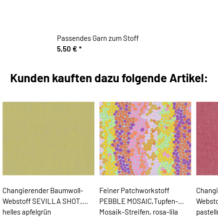
Passendes Garn zum Stoff
5,50 €
*
Kunden kauften dazu folgende Artikel:
Changierender Baumwoll-
Feiner Patchworkstoff
Changi
Webstoff SEVILLA SHOT,
PEBBLE MOSAIC,Tupfen-
Websto
helles apfelgrün
Mosaik-Streifen, rosa-lila
pastell