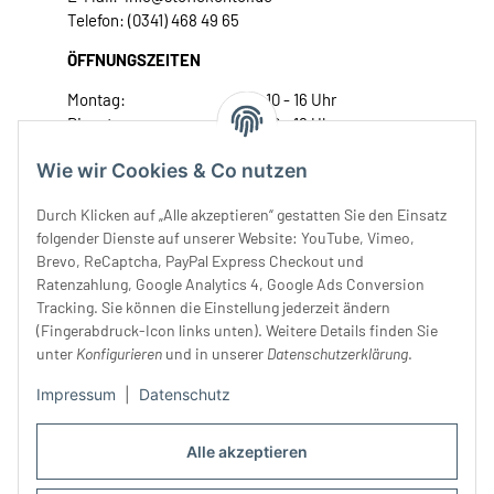
Telefon: (0341) 468 49 65
ÖFFNUNGSZEITEN
Montag:
10 - 16 Uhr
Dienstag:
10 - 16 Uhr
Mittwoch:
10 - 18 Uhr
Wie wir Cookies & Co nutzen
Donnerstag:
10 - 18 Uhr
Freitag:
10 - 18 Uhr
Durch Klicken auf „Alle akzeptieren“ gestatten Sie den Einsatz
Samstag:
10 - 14 Uhr
folgender Dienste auf unserer Website: YouTube, Vimeo,
Brevo, ReCaptcha, PayPal Express Checkout und
Unser Service
Ratenzahlung, Google Analytics 4, Google Ads Conversion
Tracking. Sie können die Einstellung jederzeit ändern
Rechtliches
(Fingerabdruck-Icon links unten). Weitere Details finden Sie
unter
Konfigurieren
und in unserer
Datenschutzerklärung
.
Impressum
|
Datenschutz
Alle akzeptieren