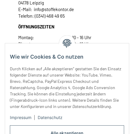
04178 Leipzig
E-Mail: info@stoffekontor.de
Telefon: (0341) 468 49 65
ÖFFNUNGSZEITEN
Montag:
10 - 16 Uhr
Dienstag:
10 - 16 Uhr
Mittwoch:
10 - 18 Uhr
Wie wir Cookies & Co nutzen
Donnerstag:
10 - 18 Uhr
Freitag:
10 - 18 Uhr
Durch Klicken auf „Alle akzeptieren“ gestatten Sie den Einsatz
Samstag:
10 - 14 Uhr
folgender Dienste auf unserer Website: YouTube, Vimeo,
Brevo, ReCaptcha, PayPal Express Checkout und
Unser Service
Ratenzahlung, Google Analytics 4, Google Ads Conversion
Tracking. Sie können die Einstellung jederzeit ändern
Rechtliches
(Fingerabdruck-Icon links unten). Weitere Details finden Sie
unter
Konfigurieren
und in unserer
Datenschutzerklärung
.
Impressum
|
Datenschutz
Alle akzeptieren