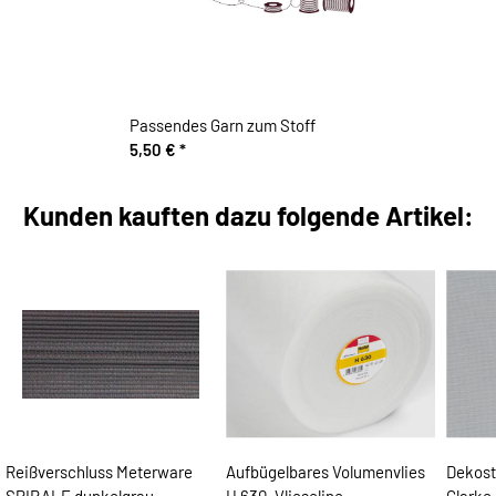
Passendes Garn zum Stoff
5,50 €
*
Kunden kauften dazu folgende Artikel:
Reißverschluss Meterware
Aufbügelbares Volumenvlies
Dekost
SPIRALE dunkelgrau
H 630, Vlieseline
Clarke