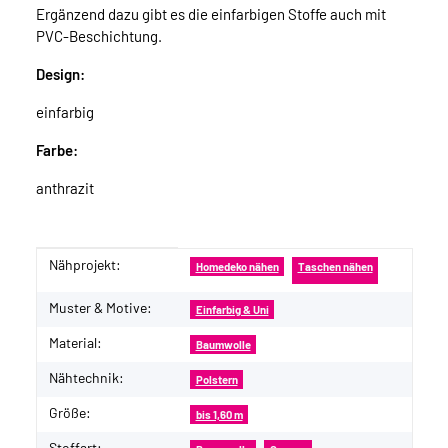
Ergänzend dazu gibt es die einfarbigen Stoffe auch mit
PVC-Beschichtung.
Design:
einfarbig
Farbe:
anthrazit
Nähprojekt:
Produkteigenschaft
Wert
Homedeko nähen
Taschen nähen
Muster & Motive:
Einfarbig & Uni
Material:
Baumwolle
Nähtechnik:
Polstern
Größe:
bis 1,60 m
Stoffart: