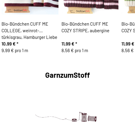
Bio-Bündchen CUFF ME
Bio-Bündchen CUFF ME
Bio-B
COLLEGE, weinrot-
COZY STRIPE, aubergine
COZY S
türkisgrau, Hamburger Liebe
10,99 €
*
11,99 €
*
11,99 
9,99 € pro 1 m
8,56 € pro 1 m
8,56 € 
GarnzumStoff