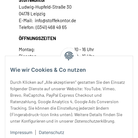
Stoffekontor
Ludwig-Hupfeld-Straße 30
04178 Leipzig
E-Mail: info@stoffekontor.de
Telefon: (0341) 468 49 65
ÖFFNUNGSZEITEN
Montag:
10 - 16 Uhr
Dienstag:
10 - 16 Uhr
Mittwoch:
10 - 18 Uhr
Wie wir Cookies & Co nutzen
Donnerstag:
10 - 18 Uhr
Freitag:
10 - 18 Uhr
Durch Klicken auf „Alle akzeptieren“ gestatten Sie den Einsatz
Samstag:
10 - 14 Uhr
folgender Dienste auf unserer Website: YouTube, Vimeo,
Unser Service
Brevo, ReCaptcha, PayPal Express Checkout und
Ratenzahlung, Google Analytics 4, Google Ads Conversion
Tracking. Sie können die Einstellung jederzeit ändern
Rechtliches
(Fingerabdruck-Icon links unten). Weitere Details finden Sie
unter
Konfigurieren
und in unserer
Datenschutzerklärung
.
Impressum
|
Datenschutz