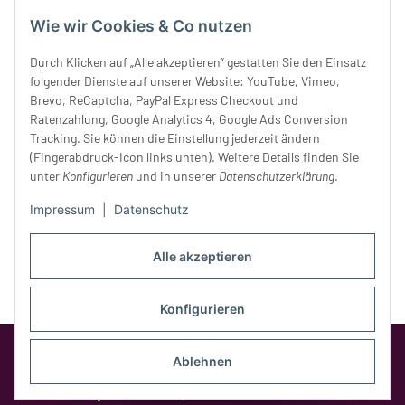
Mittwoch:
10 - 18 Uhr
Wie wir Cookies & Co nutzen
Donnerstag:
10 - 18 Uhr
Freitag:
10 - 18 Uhr
Durch Klicken auf „Alle akzeptieren“ gestatten Sie den Einsatz
Samstag:
10 - 14 Uhr
folgender Dienste auf unserer Website: YouTube, Vimeo,
Brevo, ReCaptcha, PayPal Express Checkout und
Unser Service
Ratenzahlung, Google Analytics 4, Google Ads Conversion
Tracking. Sie können die Einstellung jederzeit ändern
Rechtliches
(Fingerabdruck-Icon links unten). Weitere Details finden Sie
unter
Konfigurieren
und in unserer
Datenschutzerklärung
.
Impressum
|
Datenschutz
Alle akzeptieren
Konfigurieren
Google Analytics deaktivieren
Status:
Ablehnen
Opt-Out-Cookie ist nicht gesetzt
(Tracking aktiv)
* Alle Preise inkl. gesetzlicher MwSt.,