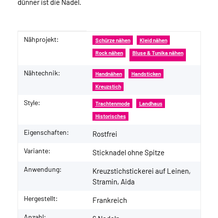
dünner ist die Nadel.
Nähprojekt:
Produkteigenschaft
Wert
Schürze nähen
Kleid nähen
Rock nähen
Bluse & Tunika nähen
Nähtechnik:
Handnähen
Handsticken
Kreuzstich
Style:
Trachtenmode
Landhaus
Historisches
Eigenschaften:
Rostfrei
Variante:
Sticknadel ohne Spitze
Anwendung:
Kreuzstichstickerei auf Leinen,
Stramin, Aida
Hergestellt:
Frankreich
Anzahl: