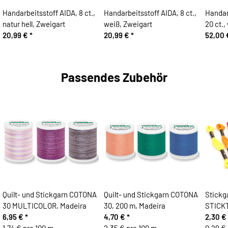
Handarbeitsstoff AIDA, 8 ct.,
Handarbeitsstoff AIDA, 8 ct.,
Handar
natur hell, Zweigart
weiß, Zweigart
20 ct.,
20,99 €
*
20,99 €
*
52,00
Passendes Zubehör
Quilt- und Stickgarn COTONA
Quilt- und Stickgarn COTONA
Stick
30 MULTICOLOR, Madeira
30, 200 m, Madeira
STICKT
6,95 €
*
4,70 €
*
2,30 €