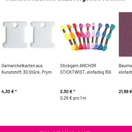
Garnwickelkarten aus
Stickgarn ANCHOR
Baumwo
Kunststoff, 30 Stück, Prym
STICKTWIST, einfarbig 159
einfar
4,30 €
*
2,30 €
*
21,99 
0,29 € pro 1 m