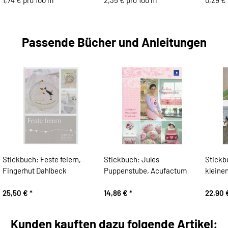
1,74 € pro 100 m
2,35 € pro 100 m
0,29 € 
Passende Bücher und Anleitungen
Stickbuch: Feste feiern,
Stickbuch: Jules
Stickb
Fingerhut Dahlbeck
Puppenstube, Acufactum
kleine
25,50 €
*
14,86 €
*
22,90
Kunden kauften dazu folgende Artikel: