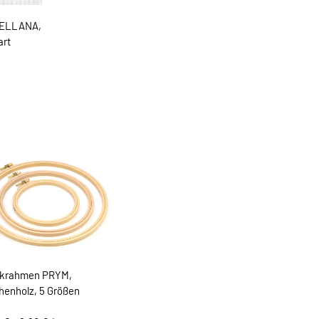
BELLANA,
art
ckrahmen PRYM,
henholz, 5 Größen