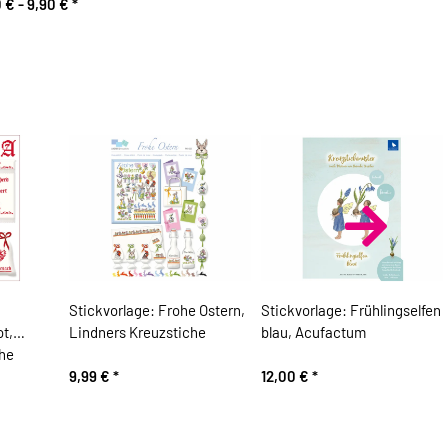
 € -
9,90 €
*
Stickvorlage: Frohe Ostern,
Stickvorlage: Frühlingselfen
ot,
Lindners Kreuzstiche
blau, Acufactum
che
9,99 €
*
12,00 €
*