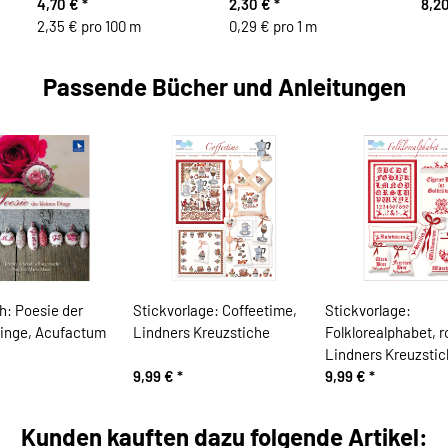
4,70 €
*
2,30 €
*
8,20
2,35 € pro 100 m
0,29 € pro 1 m
Passende Bücher und Anleitungen
h: Poesie der
Stickvorlage: Coffeetime,
Stickvorlage:
Dinge, Acufactum
Lindners Kreuzstiche
Folklorealphabet, r
Lindners Kreuzsti
9,99 €
*
9,99 €
*
Kunden kauften dazu folgende Artikel: