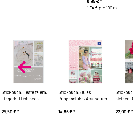
6,95 €
*
1,74 € pro 100 m
Stickbuch: Feste feiern,
Stickbuch: Jules
Stickbuc
Fingerhut Dahlbeck
Puppenstube, Acufactum
kleinen 
25,50 €
*
14,86 €
*
22,90 €
*