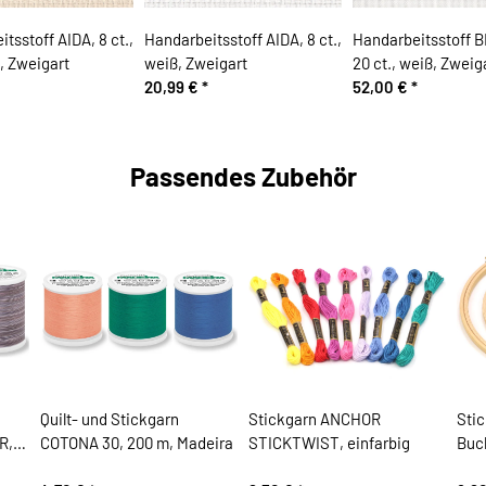
tsstoff AIDA, 8 ct.,
Handarbeitsstoff AIDA, 8 ct.,
Handarbeitsstoff 
l, Zweigart
weiß, Zweigart
20 ct., weiß, Zweig
20,99 €
*
52,00 €
*
Passendes Zubehör
Quilt- und Stickgarn
Stickgarn ANCHOR
Sti
R,
COTONA 30, 200 m, Madeira
STICKTWIST, einfarbig
Buc