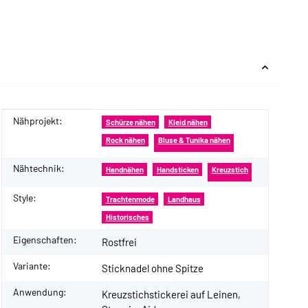
Nähprojekt:
Produkteigenschaft
Wert
Schürze nähen
Kleid nähen
Rock nähen
Bluse & Tunika nähen
Nähtechnik:
Handnähen
Handsticken
Kreuzstich
Style:
Trachtenmode
Landhaus
Historisches
Eigenschaften:
Rostfrei
Variante:
Sticknadel ohne Spitze
Anwendung:
Kreuzstichstickerei auf Leinen,