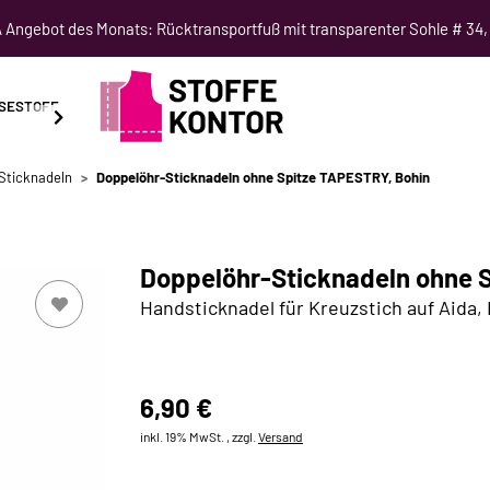
Angebot des Monats: Rücktransportfuß mit transparenter Sohle # 34,
SESTOFF
SCHNITTMUSTER
NÄHKURSE
SALE
Sticknadeln
Doppelöhr-Sticknadeln ohne Spitze TAPESTRY, Bohin
Doppelöhr-Sticknadeln ohne S
Handsticknadel für Kreuzstich auf Aida,
6,90 €
inkl. 19% MwSt. , zzgl.
Versand