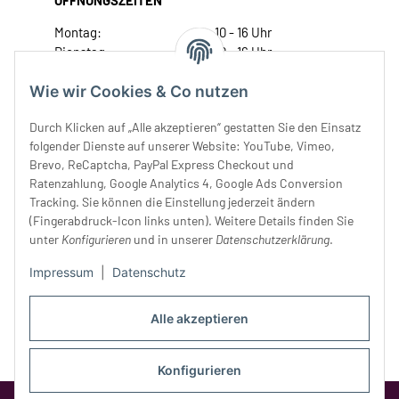
ÖFFNUNGSZEITEN
Montag:
10 - 16 Uhr
Dienstag:
10 - 16 Uhr
Mittwoch:
10 - 18 Uhr
Wie wir Cookies & Co nutzen
Donnerstag:
10 - 18 Uhr
Freitag:
10 - 18 Uhr
Durch Klicken auf „Alle akzeptieren“ gestatten Sie den Einsatz
Samstag:
10 - 14 Uhr
folgender Dienste auf unserer Website: YouTube, Vimeo,
Unser Service
Brevo, ReCaptcha, PayPal Express Checkout und
Ratenzahlung, Google Analytics 4, Google Ads Conversion
Tracking. Sie können die Einstellung jederzeit ändern
Rechtliches
(Fingerabdruck-Icon links unten). Weitere Details finden Sie
unter
Konfigurieren
und in unserer
Datenschutzerklärung
.
Impressum
|
Datenschutz
Alle akzeptieren
Konfigurieren