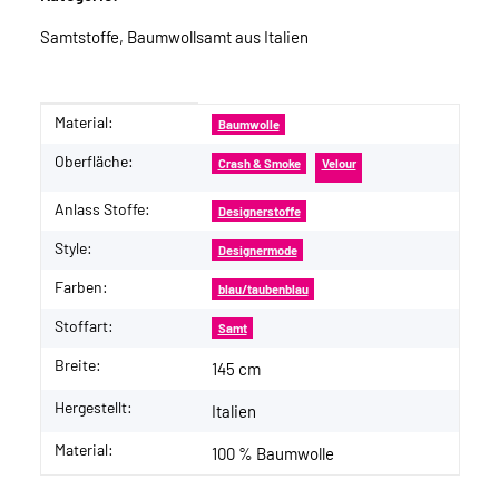
Samtstoffe, Baumwollsamt aus Italien
Material:
Produkteigenschaft
Wert
Baumwolle
Oberfläche:
Crash & Smoke
Velour
Anlass Stoffe:
Designerstoffe
Style:
Designermode
Farben:
blau/taubenblau
Stoffart:
Samt
Breite:
145 cm
Hergestellt:
Italien
Material:
100 % Baumwolle