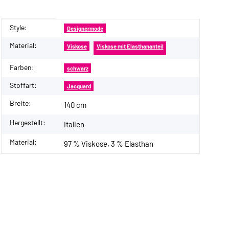
Style:
Produkteigenschaft
Wert
Designermode
Material:
Viskose
Viskose mit Elasthananteil
Farben:
schwarz
Stoffart:
Jacquard
Breite:
140 cm
Hergestellt:
Italien
Material:
97 % Viskose, 3 % Elasthan