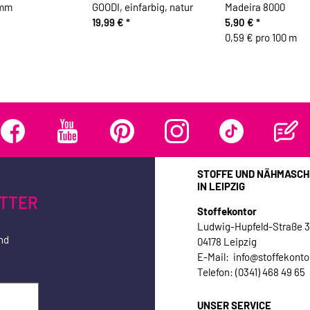
 mm
GOODI, einfarbig, natur
Madeira 8000
19,99 €
*
5,90 €
*
0,59 € pro 100 m
STOFFE UND NÄHMASCH
IN LEIPZIG
TTER
Stoffekontor
Ludwig-Hupfeld-Straße 
nd
04178 Leipzig
E-Mail: info@stoffekonto
Telefon: (0341) 468 49 65
UNSER SERVICE