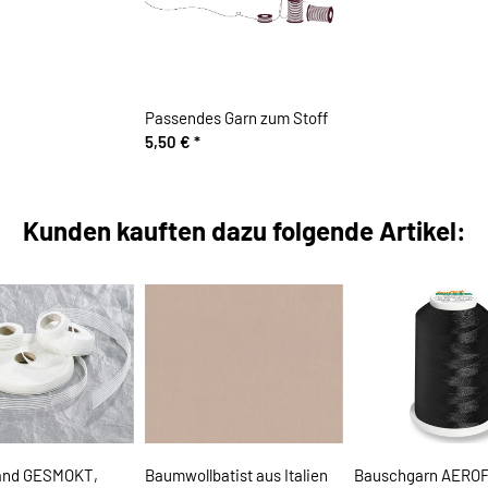
Passendes Garn zum Stoff
5,50 €
*
Kunden kauften dazu folgende Artikel:
nd GESMOKT,
Baumwollbatist aus Italien
Bauschgarn AERO