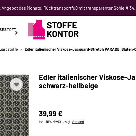
Angebot des Monats: Rücktransportfuß mit transparenter Sohle # 34,
SESTOFF
SCHNITTMUSTER
NÄHKURSE
SALE
uardstoffe
Edler italienischer Viskose-Jacquard-Stretch PARADE, Blüten-O
Edler italienischer Viskose-
schwarz-hellbeige
39,99 €
inkl. 19% MwSt. , zzgl.
Versand