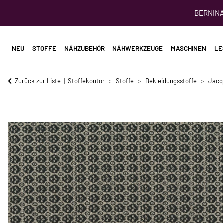
BERNINA 
NEU
STOFFE
NÄHZUBEHÖR
NÄHWERKZEUGE
MASCHINEN
LE
Zurück zur Liste
Stoffekontor
Stoffe
Bekleidungsstoffe
Jacq