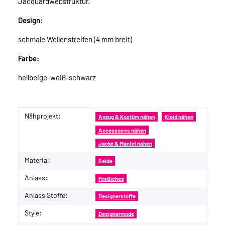
Jacquardwebstruktur.
Design:
schmale Wellenstreifen (4 mm breit)
Farbe:
hellbeige-weiß-schwarz
Nähprojekt:
Produkteigenschaft
Wert
Anzug & Kostüm nähen
Kleid nähen
Accessoires nähen
Jacke & Mantel nähen
Material:
Seide
Anlass:
Festliches
Anlass Stoffe:
Designerstoffe
Style:
Designermode