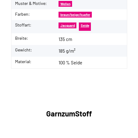
Muster & Motive:
Wellen
Farben:
braun/beige/kupfer
Stoffart:
Jacquard
Seide
Breite:
135 cm
Gewicht:
185 g/m²
Material:
100 % Seide
GarnzumStoff