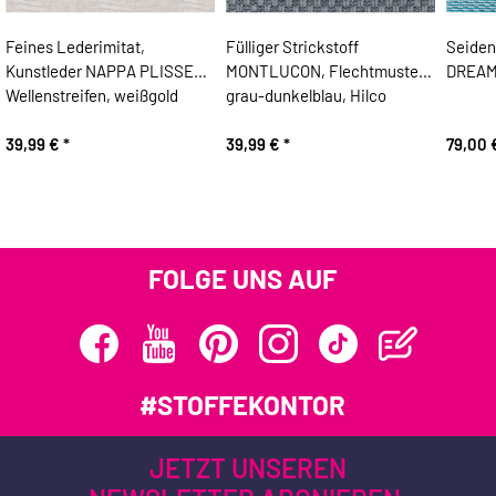
Feines Lederimitat,
Fülliger Strickstoff
Seiden
Kunstleder NAPPA PLISSEE,
MONTLUCON, Flechtmuster,
DREAM,
Wellenstreifen, weißgold
grau-dunkelblau, Hilco
39,99 €
*
39,99 €
*
79,00
FOLGE UNS AUF
#STOFFEKONTOR
JETZT UNSEREN