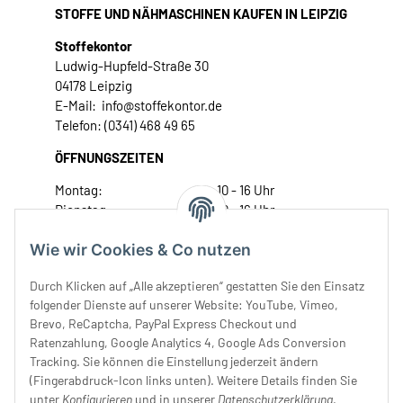
STOFFE UND NÄHMASCHINEN KAUFEN IN LEIPZIG
Stoffekontor
Ludwig-Hupfeld-Straße 30
04178 Leipzig
E-Mail: info@stoffekontor.de
Telefon: (0341) 468 49 65
ÖFFNUNGSZEITEN
Montag:
10 - 16 Uhr
Dienstag:
10 - 16 Uhr
Mittwoch:
10 - 18 Uhr
Wie wir Cookies & Co nutzen
Donnerstag:
10 - 18 Uhr
Freitag:
10 - 18 Uhr
Durch Klicken auf „Alle akzeptieren“ gestatten Sie den Einsatz
Samstag:
10 - 14 Uhr
folgender Dienste auf unserer Website: YouTube, Vimeo,
Unser Service
Brevo, ReCaptcha, PayPal Express Checkout und
Ratenzahlung, Google Analytics 4, Google Ads Conversion
Tracking. Sie können die Einstellung jederzeit ändern
Rechtliches
(Fingerabdruck-Icon links unten). Weitere Details finden Sie
unter
Konfigurieren
und in unserer
Datenschutzerklärung
.