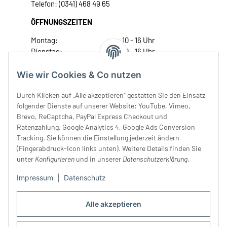
Telefon: (0341) 468 49 65
ÖFFNUNGSZEITEN
Montag:
10 - 16 Uhr
Dienstag:
10 - 16 Uhr
Mittwoch:
10 - 18 Uhr
Donnerstag:
10 - 18 Uhr
Wie wir Cookies & Co nutzen
Freitag:
10 - 18 Uhr
Durch Klicken auf „Alle akzeptieren“ gestatten Sie den Einsatz
Samstag:
10 - 14 Uhr
folgender Dienste auf unserer Website: YouTube, Vimeo,
Unser Service
Brevo, ReCaptcha, PayPal Express Checkout und
Ratenzahlung, Google Analytics 4, Google Ads Conversion
Tracking. Sie können die Einstellung jederzeit ändern
Rechtliches
(Fingerabdruck-Icon links unten). Weitere Details finden Sie
unter
Konfigurieren
und in unserer
Datenschutzerklärung
.
Impressum
|
Datenschutz
Alle akzeptieren