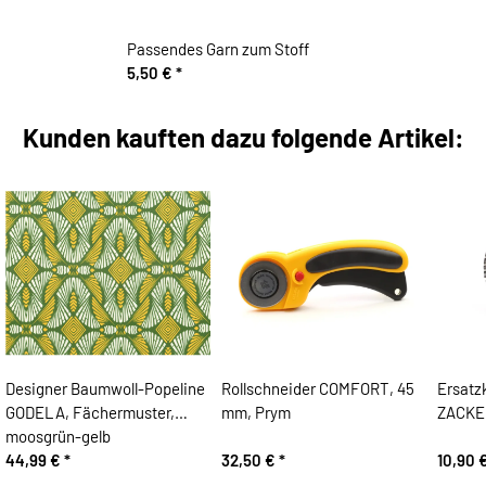
Passendes Garn zum Stoff
5,50 €
*
Kunden kauften dazu folgende Artikel:
Designer Baumwoll-Popeline
Rollschneider COMFORT, 45
Ersatz
GODELA, Fächermuster,
mm, Prym
ZACKE
moosgrün-gelb
44,99 €
*
32,50 €
*
10,90 