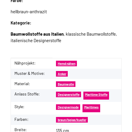
Farbe:
hellbraun-anthrazit
Kategorie:
Baumwollstoffe aus Italien
, klassische Baumwollstoffe,
italienische Designerstoffe
Nähprojekt:
Produkteigenschaft
Wert
Hemd nähen
Muster & Motive:
Anker
Material:
Baumwolle
Anlass Stoffe:
Designerstoffe
Maritime Stoffe
Style:
Designermode
Maritimes
Farben:
braun/beige/kupfer
Breite:
135 cm