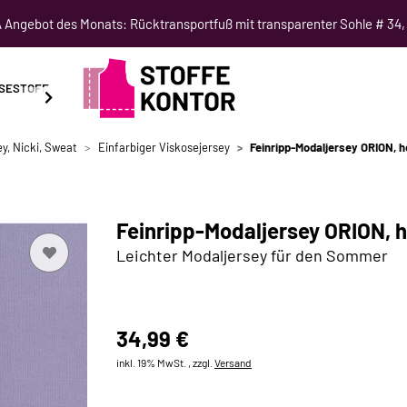
Angebot des Monats: Rücktransportfuß mit transparenter Sohle # 34,
SESTOFF
SCHNITTMUSTER
NÄHKURSE
SALE
y, Nicki, Sweat
Einfarbiger Viskosejersey
Feinripp-Modaljersey ORION, he
Feinripp-Modaljersey ORION, he
Leichter Modaljersey für den Sommer
34,99 €
inkl. 19% MwSt. , zzgl.
Versand