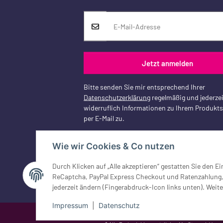
Jetzt anmelden
Bitte senden Sie mir entsprechend Ihrer
Datenschutzerklärung
regelmäßig und jederzei
widerruflich Informationen zu Ihrem Produkt
per E-Mail zu.
Wie wir Cookies & Co nutzen
Durch Klicken auf „Alle akzeptieren“ gestatten Sie den 
Vertrag widerrufen
ReCaptcha, PayPal Express Checkout und Ratenzahlung, G
jederzeit ändern (Fingerabdruck-Icon links unten). Weite
Impressum
|
Datenschutz
Google Analytics deaktivieren
Status: Opt-Out-Cookie ist nicht ge