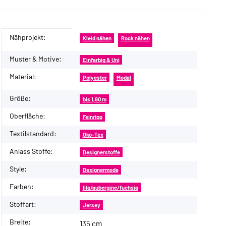
Nähprojekt:
Produkteigenschaft
Wert
Kleid nähen
Rock nähen
Muster & Motive:
Einfarbig & Uni
Material:
Polyester
Modal
Größe:
bis 1,60 m
Oberfläche:
Feinripp
Textilstandard:
Öko-Tex
Anlass Stoffe:
Designerstoffe
Style:
Designermode
Farben:
lila/aubergine/fuchsia
Stoffart:
Jersey
Breite:
135 cm