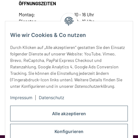
ÖFFNUNGSZEITEN
Montag:
10 - 16 Uhr
Dienstag:
10 - 16 Uhr
Mittwoch:
10 - 18 Uhr
Wie wir Cookies & Co nutzen
Donnerstag:
10 - 18 Uhr
Freitag:
10 - 18 Uhr
Durch Klicken auf „Alle akzeptieren“ gestatten Sie den Einsatz
Samstag:
10 - 14 Uhr
folgender Dienste auf unserer Website: YouTube, Vimeo,
Unser Service
Brevo, ReCaptcha, PayPal Express Checkout und
Ratenzahlung, Google Analytics 4, Google Ads Conversion
Tracking. Sie können die Einstellung jederzeit ändern
Rechtliches
(Fingerabdruck-Icon links unten). Weitere Details finden Sie
unter
Konfigurieren
und in unserer
Datenschutzerklärung
.
Impressum
|
Datenschutz
Alle akzeptieren
Konfigurieren