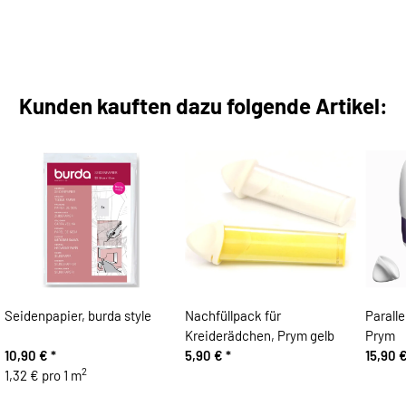
Kunden kauften dazu folgende Artikel:
Seidenpapier, burda style
Nachfüllpack für
Parall
Kreiderädchen, Prym gelb
Prym
10,90 €
*
5,90 €
*
15,90 
2
1,32 € pro 1 m