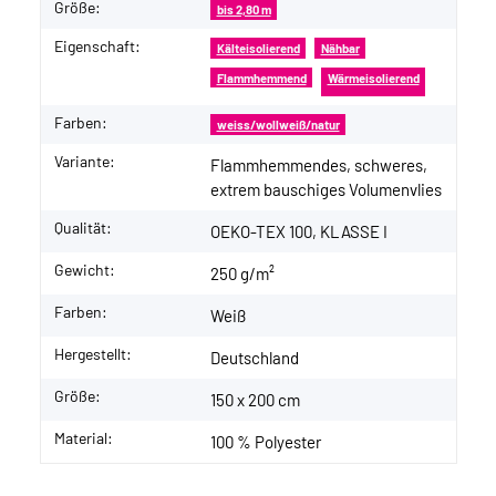
Größe:
bis 2,80 m
Eigenschaft:
Kälteisolierend
Nähbar
Flammhemmend
Wärmeisolierend
Farben:
weiss/wollweiß/natur
Variante:
Flammhemmendes, schweres,
extrem bauschiges Volumenvlies
Qualität:
OEKO-TEX 100, KLASSE I
Gewicht:
250 g/m²
Farben:
Weiß
Hergestellt:
Deutschland
Größe:
150 x 200 cm
Material:
100 % Polyester