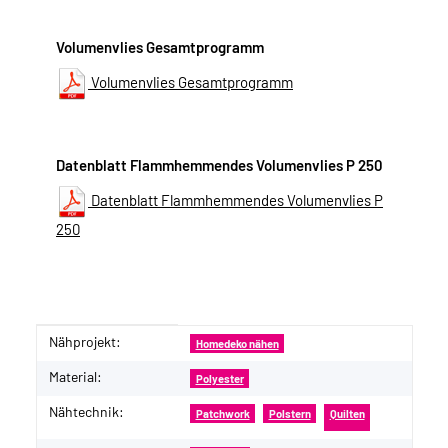
Volumenvlies Gesamtprogramm
Volumenvlies Gesamtprogramm
Datenblatt Flammhemmendes Volumenvlies P 250
Datenblatt Flammhemmendes Volumenvlies P
250
Nähprojekt:
Produkteigenschaft
Wert
Homedeko nähen
Material:
Polyester
Nähtechnik:
Patchwork
Polstern
Quilten