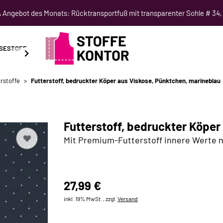
Angebot des Monats: Rücktransportfuß mit transparenter Sohle # 34,
SESTOFF
SCHNITTMUSTER
NÄHKURSE
SALE
rstoffe
Futterstoff, bedruckter Köper aus Viskose, Pünktchen, marineblau
Futterstoff, bedruckter Köper
Mit Premium-Futterstoff innere Werte 
27,99 €
inkl. 19% MwSt. , zzgl.
Versand