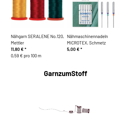
Nähgarn SERALENE No.120,
Nähmaschinennadeln
Mettler
MICROTEX, Schmetz
11,80 €
*
5,00 €
*
0,59 € pro 100 m
GarnzumStoff