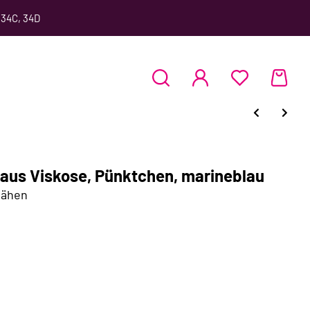
 34C, 34D
 aus Viskose, Pünktchen, marineblau
nähen