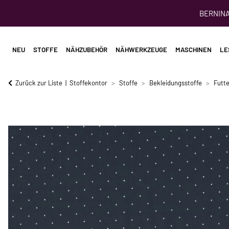
BERNINA 
NEU
STOFFE
NÄHZUBEHÖR
NÄHWERKZEUGE
MASCHINEN
LE
Zurück zur Liste
Stoffekontor
Stoffe
Bekleidungsstoffe
Futte