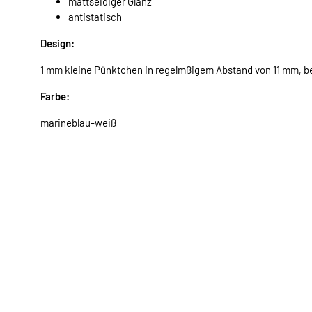
mattseidiger Glanz
antistatisch
Design:
1 mm kleine Pünktchen in regelmßigem Abstand von 11 mm, b
Farbe:
marineblau-weiß