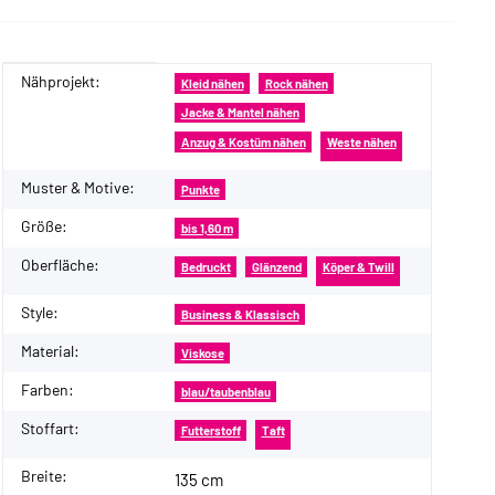
Nähprojekt:
Produkteigenschaft
Wert
Kleid nähen
Rock nähen
Jacke & Mantel nähen
Anzug & Kostüm nähen
Weste nähen
Muster & Motive:
Punkte
Größe:
bis 1,60 m
Oberfläche:
Bedruckt
Glänzend
Köper & Twill
Style:
Business & Klassisch
Material:
Viskose
Farben:
blau/taubenblau
Stoffart:
Futterstoff
Taft
Breite:
135 cm