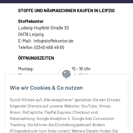
STOFFE UND NÄHMASCHINEN KAUFEN IN LEIPZIG
Stoffekontor
Ludwig-Hupfeld-Straße 30
04178 Leipzig
E-Mail: info@stoffekontor.de
Telefon: (0341) 468 49 65
ÖFFNUNGSZEITEN
Montag:
10 - 16 Uhr
Dienstag:
10 - 16 Uhr
Mittwoch:
10 - 18 Uhr
Wie wir Cookies & Co nutzen
Donnerstag:
10 - 18 Uhr
Freitag:
10 - 18 Uhr
Durch Klicken auf „Alle akzeptieren“ gestatten Sie den Einsatz
Samstag:
10 - 14 Uhr
folgender Dienste auf unserer Website: YouTube, Vimeo,
Brevo, ReCaptcha, PayPal Express Checkout und
Unser Service
Ratenzahlung, Google Analytics 4, Google Ads Conversion
Tracking. Sie können die Einstellung jederzeit ändern
Rechtliches
(Fingerabdruck-Icon links unten). Weitere Details finden Sie