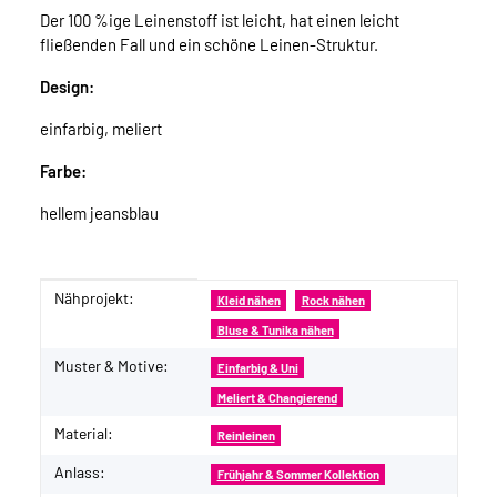
Der 100 %ige Leinenstoff ist leicht, hat einen leicht
fließenden Fall und ein schöne Leinen-Struktur.
Design:
einfarbig, meliert
Farbe:
hellem jeansblau
Nähprojekt:
Produkteigenschaft
Wert
Kleid nähen
Rock nähen
Bluse & Tunika nähen
Muster & Motive:
Einfarbig & Uni
Meliert & Changierend
Material:
Reinleinen
Anlass:
Frühjahr & Sommer Kollektion