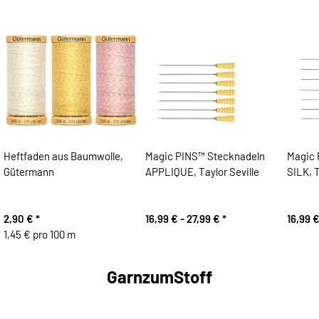
Heftfaden aus Baumwolle,
Magic PINS™ Stecknadeln
Magic 
Gütermann
APPLIQUE, Taylor Seville
SILK, T
2,90 €
*
16,99 € -
27,99 €
*
16,99 €
1,45 € pro 100 m
GarnzumStoff