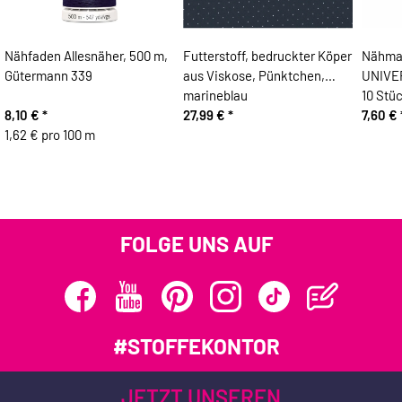
Nähfaden Allesnäher, 500 m,
Futterstoff, bedruckter Köper
Nähma
Gütermann 339
aus Viskose, Pünktchen,
UNIVER
marineblau
10 Stü
8,10 €
*
27,99 €
*
7,60 €
1,62 € pro 100 m
FOLGE UNS AUF
#STOFFEKONTOR
JETZT UNSEREN