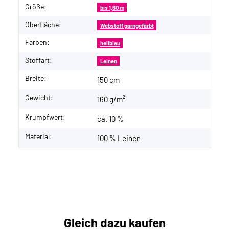
Größe:
bis 1,60 m
Oberfläche:
Webstoff garngefärbt
Farben:
hellblau
Stoffart:
Leinen
Breite:
150 cm
Gewicht:
160 g/m²
Krumpfwert:
ca. 10 %
Material:
100 % Leinen
Gleich dazu kaufen