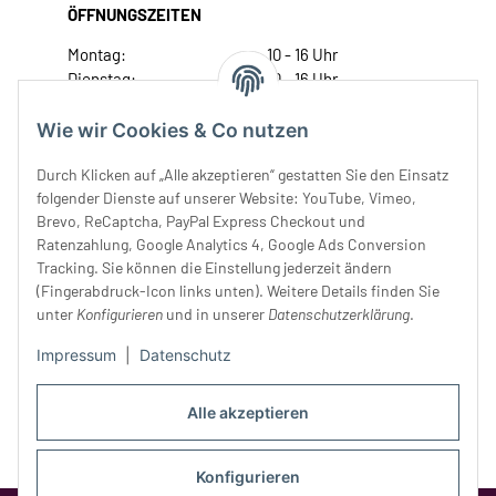
ÖFFNUNGSZEITEN
Montag:
10 - 16 Uhr
Dienstag:
10 - 16 Uhr
Mittwoch:
10 - 18 Uhr
Donnerstag:
10 - 18 Uhr
Wie wir Cookies & Co nutzen
Freitag:
10 - 18 Uhr
Durch Klicken auf „Alle akzeptieren“ gestatten Sie den Einsatz
Samstag:
10 - 14 Uhr
folgender Dienste auf unserer Website: YouTube, Vimeo,
Unser Service
Brevo, ReCaptcha, PayPal Express Checkout und
Ratenzahlung, Google Analytics 4, Google Ads Conversion
Tracking. Sie können die Einstellung jederzeit ändern
Rechtliches
(Fingerabdruck-Icon links unten). Weitere Details finden Sie
unter
Konfigurieren
und in unserer
Datenschutzerklärung
.
Impressum
|
Datenschutz
Alle akzeptieren
Konfigurieren