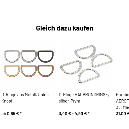
Gleich dazu kaufen
D-Ringe aus Metall, Union
D-Ringe HALBRUNDRINGE,
Garnbo
Knopf
silber, Prym
AEROFI
35, Ma
ab
0,65 €
*
3,40 € -
4,90 €
*
31,00 