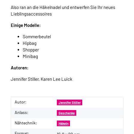
Also ran an die Häkelnadel und entwerfen Sie Ihr neues
Lieblingsaccessoires
Einige Modelle:
Sommerbeutel
Hipbag
Shopper
Minibag
Autoren:
Jennifer Stiller, Karen Lee Luick
Autor:
Produkteigenschaft
Wert
Jennifer Stiller
Anlass:
Geschenke
Nähtechnik:
Häkeln
Format: