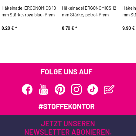
Häkelnadel ERGONOMICS 10
Häkelnadel ERGONOMICS 12
Häkeln
mm Stärke, royalblau, Prym
mm Stärke, petrol, Prym
mm Stä
8,20 €
*
8,70 €
*
9,90 €
FOLGE UNS AUF
#STOFFEKONTOR
JETZT UNSEREN
NEWSLETTER ABONIEREN.