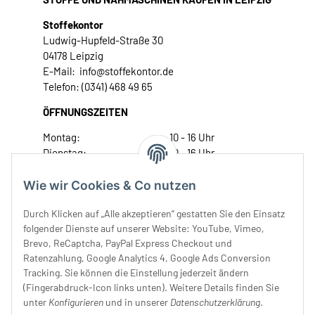
Stoffekontor
Ludwig-Hupfeld-Straße 30
04178 Leipzig
E-Mail: info@stoffekontor.de
Telefon: (0341) 468 49 65
ÖFFNUNGSZEITEN
Montag:
10 - 16 Uhr
Dienstag:
10 - 16 Uhr
Mittwoch:
10 - 18 Uhr
Donnerstag:
10 - 18 Uhr
Wie wir Cookies & Co nutzen
Freitag:
10 - 18 Uhr
Durch Klicken auf „Alle akzeptieren“ gestatten Sie den Einsatz
Samstag:
10 - 14 Uhr
folgender Dienste auf unserer Website: YouTube, Vimeo,
Unser Service
Brevo, ReCaptcha, PayPal Express Checkout und
Ratenzahlung, Google Analytics 4, Google Ads Conversion
Tracking. Sie können die Einstellung jederzeit ändern
Rechtliches
(Fingerabdruck-Icon links unten). Weitere Details finden Sie
unter
Konfigurieren
und in unserer
Datenschutzerklärung
.