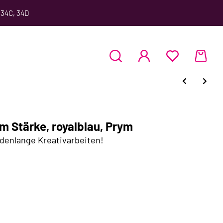
 34C, 34D
 Stärke, royalblau, Prym
ndenlange Kreativarbeiten!