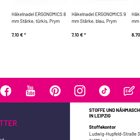
,
Häkelnadel ERGONOMICS 8
Häkelnadel ERGONOMICS 9
Häk
mm Stärke, türkis, Prym
mm Stärke, blau, Prym
mm S
7,10 €
*
7,10 €
*
8,7
STOFFE UND NÄHMASCH
IN LEIPZIG
TTER
Stoffekontor
Ludwig-Hupfeld-Straße 
nd