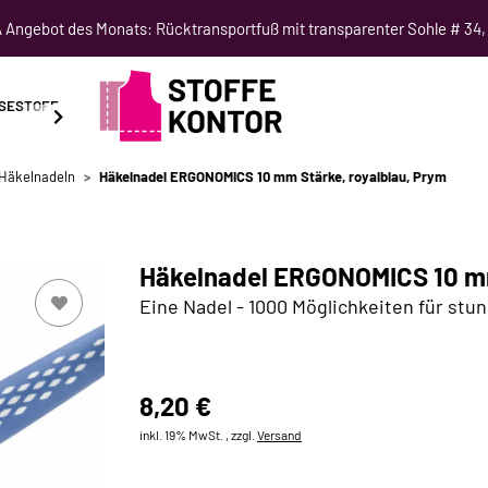
Angebot des Monats: Rücktransportfuß mit transparenter Sohle # 34,
SESTOFF
SCHNITTMUSTER
NÄHKURSE
SALE
Häkelnadeln
Häkelnadel ERGONOMICS 10 mm Stärke, royalblau, Prym
Häkelnadel ERGONOMICS 10 mm
Eine Nadel - 1000 Möglichkeiten für stu
8,20 €
inkl. 19% MwSt. , zzgl.
Versand