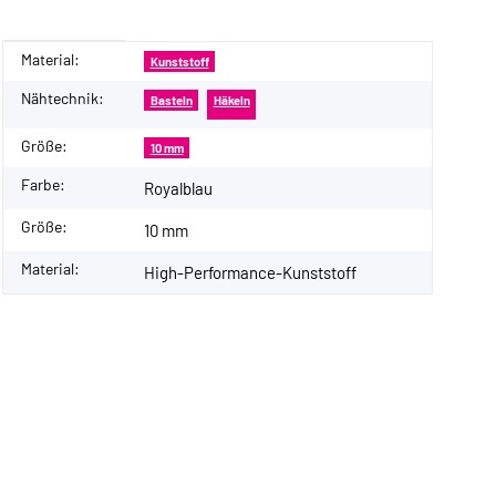
Material:
Produkteigenschaft
Wert
Kunststoff
Nähtechnik:
Basteln
Häkeln
Größe:
10 mm
Farbe:
Royalblau
Größe:
10 mm
Material:
High-Performance-Kunststoff