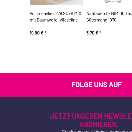
Volumenvlies 278 SOYA MIX
Nähfaden DENIM, 100 m
mit Baumwolle, Vlieseline
Gütermann 1970
19,90 €
*
3,70 €
*
FOLGE UNS AUF
JETZT UNSEREN NEWSLE
ABONIEREN.
Erhalte unsere Nähtipps, Angebote u