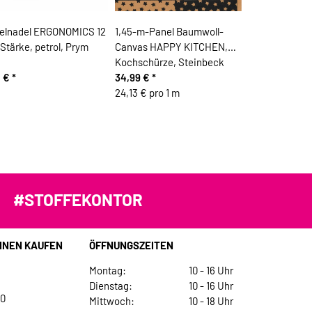
elnadel ERGONOMICS 12
1,45-m-Panel Baumwoll-
tärke, petrol, Prym
Canvas HAPPY KITCHEN,
Kochschürze, Steinbeck
0 €
*
34,99 €
*
24,13 € pro 1 m
#STOFFEKONTOR
INEN KAUFEN
ÖFFNUNGSZEITEN
Montag:
10 - 16 Uhr
Dienstag:
10 - 16 Uhr
30
Mittwoch:
10 - 18 Uhr