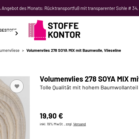
Angebot des Monats: Rücktransportfuß mit transparenter Sohle # 34,
SESTOFF
SCHNITTMUSTER
NÄHKURSE
SALE
lumenvliese
Volumenvlies 278 SOYA MIX mit Baumwolle, Vlieseline
Volumenvlies 278 SOYA MIX mit
Tolle Qualität mit hohem Baumwollanteil
19,90 €
inkl. 19% MwSt. , zzgl.
Versand