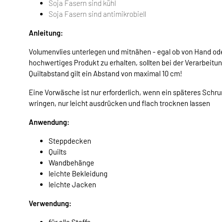
Soja Fasern sind kühl
Soja Fasern sind antimikrobiell
Anleitung:
Volumenvlies unterlegen und mitnähen - egal ob von Hand ode
hochwertiges Produkt zu erhalten, sollten bei der Verarbeit
Quiltabstand gilt ein Abstand von maximal 10 cm!
Eine Vorwäsche ist nur erforderlich, wenn ein späteres Sch
wringen, nur leicht ausdrücken und flach trocknen lassen
Anwendung:
Steppdecken
Quilts
Wandbehänge
leichte Bekleidung
leichte Jacken
Verwendung:
für alle Stoffe