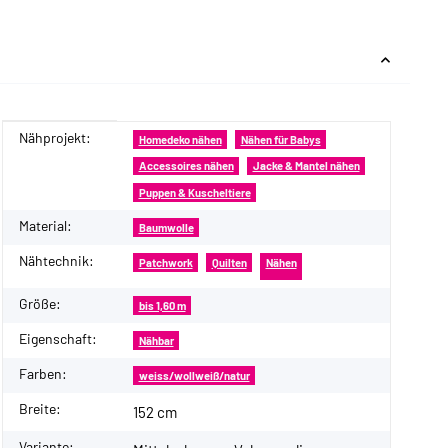
Nähprojekt:
Produkteigenschaft
Wert
Homedeko nähen
Nähen für Babys
Accessoires nähen
Jacke & Mantel nähen
Puppen & Kuscheltiere
Material:
Baumwolle
Nähtechnik:
Patchwork
Quilten
Nähen
Größe:
bis 1,60 m
Eigenschaft:
Nähbar
Farben:
weiss/wollweiß/natur
Breite:
152 cm
Variante: