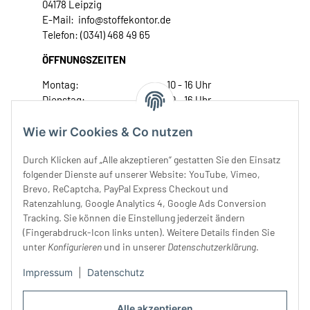
04178 Leipzig
E-Mail: info@stoffekontor.de
Telefon: (0341) 468 49 65
ÖFFNUNGSZEITEN
Montag:
10 - 16 Uhr
Dienstag:
10 - 16 Uhr
Mittwoch:
10 - 18 Uhr
Donnerstag:
10 - 18 Uhr
Wie wir Cookies & Co nutzen
Freitag:
10 - 18 Uhr
Durch Klicken auf „Alle akzeptieren“ gestatten Sie den Einsatz
Samstag:
10 - 14 Uhr
folgender Dienste auf unserer Website: YouTube, Vimeo,
Unser Service
Brevo, ReCaptcha, PayPal Express Checkout und
Ratenzahlung, Google Analytics 4, Google Ads Conversion
Tracking. Sie können die Einstellung jederzeit ändern
Rechtliches
(Fingerabdruck-Icon links unten). Weitere Details finden Sie
unter
Konfigurieren
und in unserer
Datenschutzerklärung
.
Impressum
|
Datenschutz
Alle akzeptieren