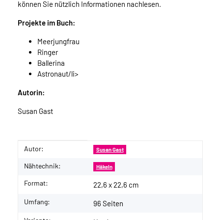
können Sie nützlich Informationen nachlesen.
Projekte im Buch:
Meerjungfrau
Ringer
Ballerina
Astronaut/li>
Autorin:
Susan Gast
Autor:
Produkteigenschaft
Wert
Susan Gast
Nähtechnik:
Häkeln
Format:
22,6 x 22,6 cm
Umfang:
96 Seiten