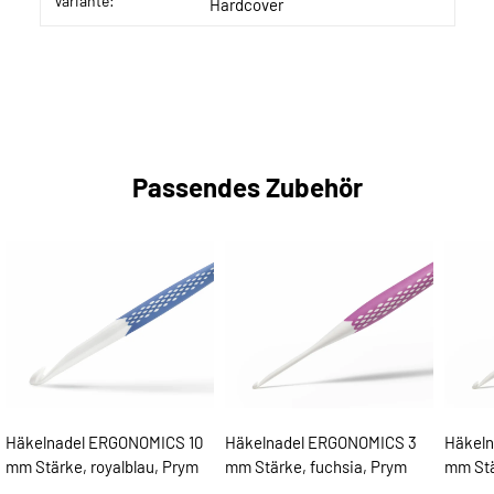
Variante:
Hardcover
Passendes Zubehör
Häkelnadel ERGONOMICS 10
Häkelnadel ERGONOMICS 3
Häkeln
mm Stärke, royalblau, Prym
mm Stärke, fuchsia, Prym
mm Stä