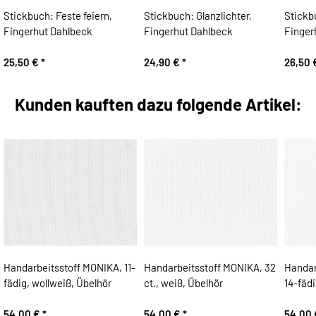
Stickbuch: Feste feiern,
Stickbuch: Glanzlichter,
Stickb
Fingerhut Dahlbeck
Fingerhut Dahlbeck
Finger
25,50 €
*
24,90 €
*
26,50
Kunden kauften dazu folgende Artikel:
Handarbeitsstoff MONIKA, 11-
Handarbeitsstoff MONIKA, 32
Handar
fädig, wollweiß, Übelhör
ct., weiß, Übelhör
14-fädi
54,00 €
*
54,00 €
*
54,00