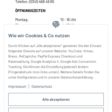
Telefon: (0341) 468 49 65
ÖFFNUNGSZEITEN
Montag:
10 - 16 Uhr
Dienstag:
10 - 16 Uhr
Mittwoch:
10 - 18 Uhr
Wie wir Cookies & Co nutzen
Donnerstag:
10 - 18 Uhr
Freitag:
10 - 18 Uhr
Durch Klicken auf „Alle akzeptieren“ gestatten Sie den Einsatz
Samstag:
10 - 14 Uhr
folgender Dienste auf unserer Website: YouTube, Vimeo,
Brevo, ReCaptcha, PayPal Express Checkout und
Unser Service
Ratenzahlung, Google Analytics 4, Google Ads Conversion
Tracking. Sie können die Einstellung jederzeit ändern
Rechtliches
(Fingerabdruck-Icon links unten). Weitere Details finden Sie
unter
Konfigurieren
und in unserer
Datenschutzerklärung
.
Impressum
|
Datenschutz
Alle akzeptieren