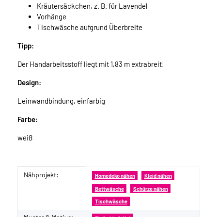
Kräutersäckchen, z. B. für Lavendel
Vorhänge
Tischwäsche aufgrund Überbreite
Tipp:
Der Handarbeitsstoff liegt mit 1,83 m extrabreit!
Design:
Leinwandbindung, einfarbig
Farbe:
weiß
Nähprojekt:
Produkteigenschaft
Wert
Homedeko nähen
Kleid nähen
Bettwäsche
Schürze nähen
Tischwäsche