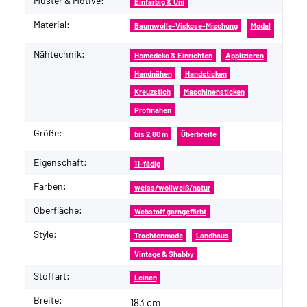
Muster & Motive:
Einfarbig & Uni
Material:
Baumwolle-Viskose-Mischung
Modal
Nähtechnik:
Homedeko & Einrichten
Applizieren
Handnähen
Handsticken
Kreuzstich
Maschinensticken
Profinähen
Größe:
bis 2,80 m
Überbreite
Eigenschaft:
11-fädig
Farben:
weiss/wollweiß/natur
Oberfläche:
Webstoff garngefärbt
Style:
Trachtenmode
Landhaus
Vintage & Shabby
Stoffart:
Leinen
Breite:
183 cm