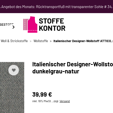
Angebot des Monats: Rücktransportfuß mit transparenter Sohle # 34,
SESTOFF
SCHNITTMUSTER
NÄHKURSE
SALE
 Woll & Strickstoffe
Wollstoffe
Italienischer Designer-Wollstoff ATTICO, 
Italienischer Designer-Wollsto
dunkelgrau-natur
39,99 €
inkl. 19% MwSt. , zzgl.
Versand