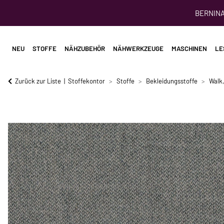
BERNINA 
NEU
STOFFE
NÄHZUBEHÖR
NÄHWERKZEUGE
MASCHINEN
LE
Zurück zur Liste
Stoffekontor
Stoffe
Bekleidungsstoffe
Walk,