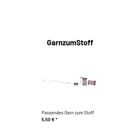
GarnzumStoff
Passendes Garn zum Stoff
5,50 €
*