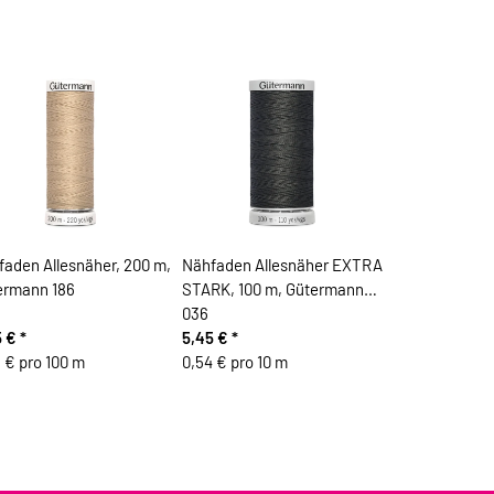
aden Allesnäher, 200 m,
Nähfaden Allesnäher EXTRA
ermann 186
STARK, 100 m, Gütermann
036
5 €
*
5,45 €
*
 € pro 100 m
0,54 € pro 10 m