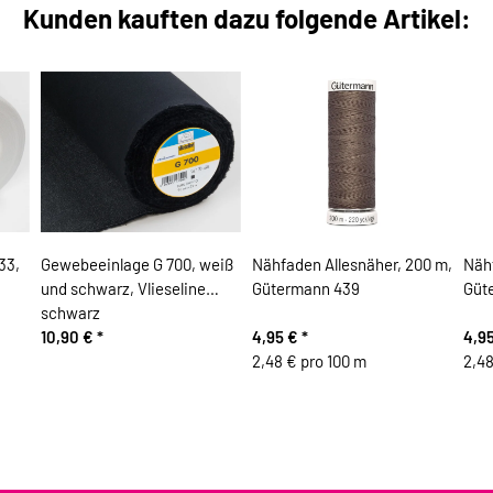
Kunden kauften dazu folgende Artikel:
33,
Gewebeeinlage G 700, weiß
Nähfaden Allesnäher, 200 m,
Nähf
und schwarz, Vlieseline
Gütermann 439
Güt
schwarz
10,90 €
*
4,95 €
*
4,9
2,48 € pro 100 m
2,48