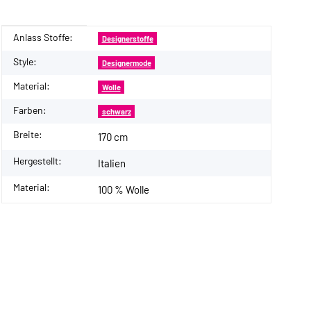
Anlass Stoffe:
Produkteigenschaft
Wert
Designerstoffe
Style:
Designermode
Material:
Wolle
Farben:
schwarz
Breite:
170 cm
Hergestellt:
Italien
Material:
100 % Wolle