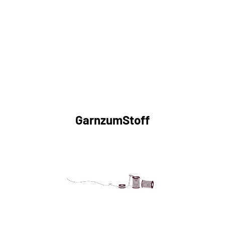
GarnzumStoff