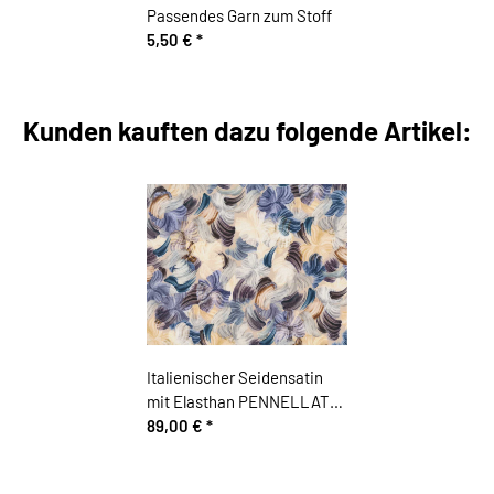
Passendes Garn zum Stoff
5,50 €
*
Kunden kauften dazu folgende Artikel:
Italienischer Seidensatin
mit Elasthan PENNELLATA,
Blütenmuster, matt, creme-
89,00 €
*
blau