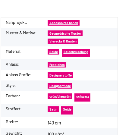
Nähprojekt:
Produkteigenschaft
Wert
Accessoires nähen
Muster & Motive:
Geometrische Muster
Vierecke & Rauten
Material:
Seide
Seidenmischung
Anlass:
Festliches
Anlass Stoffe:
Designerstoffe
Style:
Designermode
Farben:
grün/blaugrün
schwarz
Stoffart:
Satin
Seide
Breite:
140 cm
Gewicht:
100 g/m²