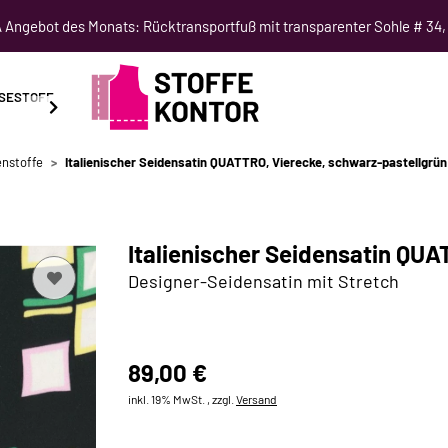
Angebot des Monats: Rücktransportfuß mit transparenter Sohle # 34,
SESTOFF
SCHNITTMUSTER
NÄHKURSE
SALE
enstoffe
Italienischer Seidensatin QUATTRO, Vierecke, schwarz-pastellgrün
Italienischer Seidensatin QUA
Designer-Seidensatin mit Stretch
89,00 €
inkl. 19% MwSt. , zzgl.
Versand