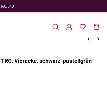
 34C, 34D
TTRO, Vierecke, schwarz-pastellgrün