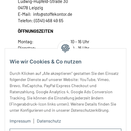
Ludwig-Hupfeld-Straße 30
04178 Leipzig
E-Mail: info@stoffekontor.de
Telefon: (0341) 468 49 65
ÖFFNUNGSZEITEN
Montag:
10 - 16 Uhr
Dienstag:
10 - 16 Uhr
Mittwoch:
10 - 18 Uhr
Donnerstag:
10 - 18 Uhr
Wie wir Cookies & Co nutzen
Freitag:
10 - 18 Uhr
Durch Klicken auf „Alle akzeptieren“ gestatten Sie den Einsatz
Samstag:
10 - 14 Uhr
folgender Dienste auf unserer Website: YouTube, Vimeo,
Unser Service
Brevo, ReCaptcha, PayPal Express Checkout und
Ratenzahlung, Google Analytics 4, Google Ads Conversion
Tracking. Sie können die Einstellung jederzeit ändern
Rechtliches
(Fingerabdruck-Icon links unten). Weitere Details finden Sie
unter
Konfigurieren
und in unserer
Datenschutzerklärung
.
Impressum
|
Datenschutz