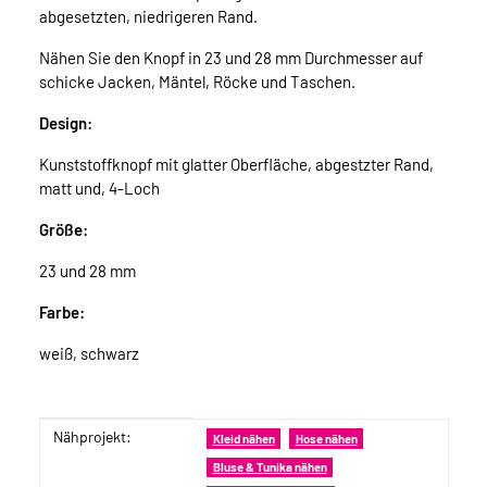
abgesetzten, niedrigeren Rand.
Nähen Sie den Knopf in 23 und 28 mm Durchmesser auf
schicke Jacken, Mäntel, Röcke und Taschen.
Design:
Kunststoffknopf mit glatter Oberfläche, abgestzter Rand,
matt und, 4-Loch
Größe:
23 und 28 mm
Farbe:
weiß, schwarz
Nähprojekt:
Produkteigenschaft
Wert
Kleid nähen
Hose nähen
Bluse & Tunika nähen