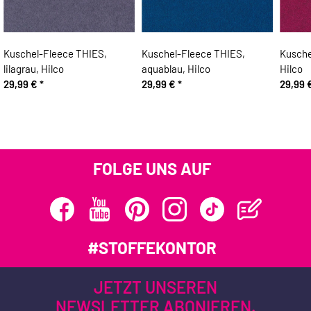
Kuschel-Fleece THIES,
Kuschel-Fleece THIES,
Kusche
lilagrau, Hilco
aquablau, Hilco
Hilco
29,99 €
*
29,99 €
*
29,99 
FOLGE UNS AUF
#STOFFEKONTOR
JETZT UNSEREN
NEWSLETTER ABONIEREN.