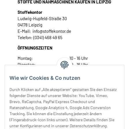
STOFFE UND NÄHMASCHINEN KAUFEN IN LEIPZIG
Stoffekontor
Ludwig-Hupfeld-Straße 30
04178 Leipzig
E-Mail: info@stoffekontor.de
Telefon: (0341) 468 49 65
ÖFFNUNGSZEITEN
Montag:
10 - 16 Uhr
Dienstag:
10 - 16 Uhr
Mittwoch:
10 - 18 Uhr
Donnerstag:
10 - 18 Uhr
Wie wir Cookies & Co nutzen
Freitag:
10 - 18 Uhr
Durch Klicken auf „Alle akzeptieren“ gestatten Sie den Einsatz
Samstag:
10 - 14 Uhr
folgender Dienste auf unserer Website: YouTube, Vimeo,
Unser Service
Brevo, ReCaptcha, PayPal Express Checkout und
Ratenzahlung, Google Analytics 4, Google Ads Conversion
Tracking. Sie können die Einstellung jederzeit ändern
Rechtliches
(Fingerabdruck-Icon links unten). Weitere Details finden Sie
unter
Konfigurieren
und in unserer
Datenschutzerklärung
.