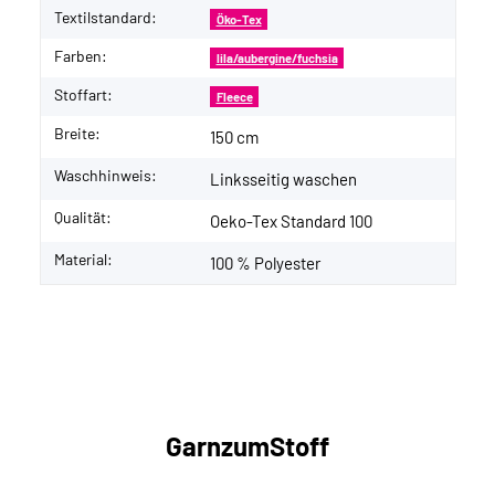
Textilstandard:
Öko-Tex
Farben:
lila/aubergine/fuchsia
Stoffart:
Fleece
Breite:
150 cm
Waschhinweis:
Linksseitig waschen
Qualität:
Oeko-Tex Standard 100
Material:
100 % Polyester
GarnzumStoff