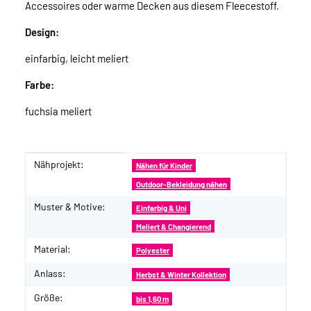
Accessoires oder warme Decken aus diesem Fleecestoff.
Design:
einfarbig, leicht meliert
Farbe:
fuchsia meliert
Nähprojekt:
Produkteigenschaft
Wert
Nähen für Kinder
Outdoor-Bekleidung nähen
Muster & Motive:
Einfarbig & Uni
Meliert & Changierend
Material:
Polyester
Anlass:
Herbst & Winter Kollektion
Größe:
bis 1,60 m