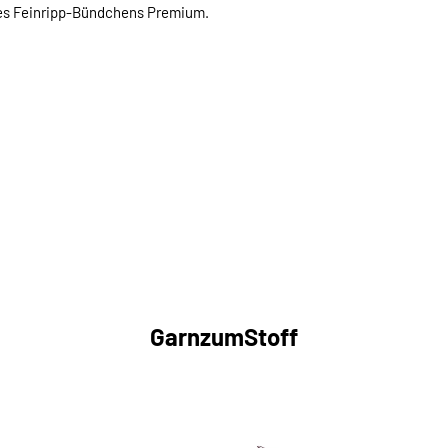
des Feinripp-Bündchens Premium.
GarnzumStoff