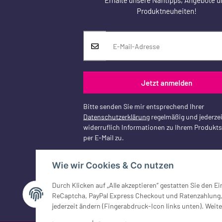
Produktneuheiten!
Jetzt anmelden
Bitte senden Sie mir entsprechend Ihrer
Datenschutzerklärung
regelmäßig und jederzei
widerruflich Informationen zu Ihrem Produkt
per E-Mail zu.
Wie wir Cookies & Co nutzen
Durch Klicken auf „Alle akzeptieren“ gestatten Sie den 
Vertrag widerrufen
ReCaptcha, PayPal Express Checkout und Ratenzahlung, G
jederzeit ändern (Fingerabdruck-Icon links unten). Weite