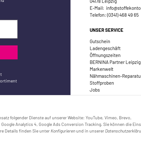
04178 Leipzig
E-Mail: info@stoffekonto
Telefon: (0341) 468 49 65
UNSER SERVICE
Gutschein
Ladengeschäft
Öffnungszeiten
BERNINA Partner Leipzig
Markenwelt
t
Nähmaschinen-Reparatu
sortiment
Stoffproben
Jobs
Kontakt
Einsatz folgender Dienste auf unserer Website: YouTube, Vimeo, Brevo,
oogle Analytics 4, Google Ads Conversion Tracking. Sie können die Eins
re Details finden Sie unter
Konfigurieren
und in unserer
Datenschutzerklär