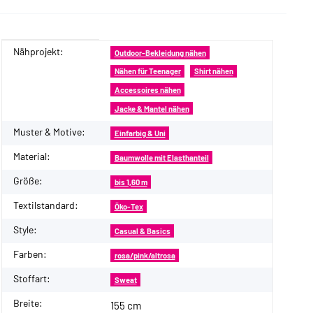
Nähprojekt:
Produkteigenschaft
Wert
Outdoor-Bekleidung nähen
Nähen für Teenager
Shirt nähen
Accessoires nähen
Jacke & Mantel nähen
Muster & Motive:
Einfarbig & Uni
Material:
Baumwolle mit Elasthanteil
Größe:
bis 1,60 m
Textilstandard:
Öko-Tex
Style:
Casual & Basics
Farben:
rosa/pink/altrosa
Stoffart:
Sweat
Breite:
155 cm