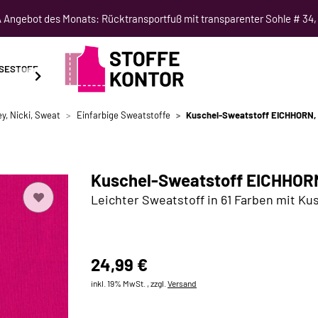
Angebot des Monats: Rücktransportfuß mit transparenter Sohle # 34,
SESTOFF
SCHNITTMUSTER
NÄHKURSE
SALE
y, Nicki, Sweat
Einfarbige Sweatstoffe
Kuschel-Sweatstoff EICHHORN, 
Kuschel-Sweatstoff EICHHORN
Leichter Sweatstoff in 61 Farben mit Ku
24,99 €
inkl. 19% MwSt. , zzgl.
Versand