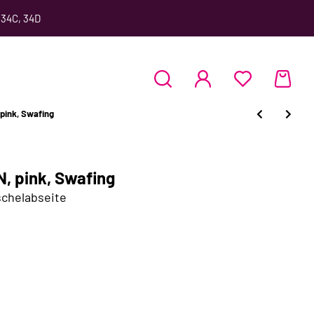
 34C, 34D
pink, Swafing
, pink, Swafing
schelabseite