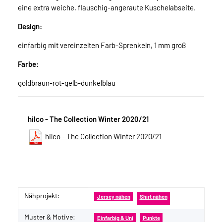
eine extra weiche, flauschig-angeraute Kuschelabseite.
Design:
einfarbig mit vereinzelten Farb-Sprenkeln, 1 mm groß
Farbe:
goldbraun-rot-gelb-dunkelblau
hilco - The Collection Winter 2020/21
hilco - The Collection Winter 2020/21
Nähprojekt:
Produkteigenschaft
Wert
Jersey nähen
Shirt nähen
Muster & Motive:
Einfarbig & Uni
Punkte