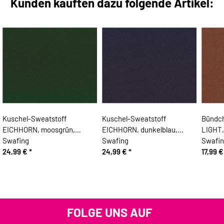
Kunden kauften dazu folgende Artikel:
Kuschel-Sweatstoff
Kuschel-Sweatstoff
Bündch
EICHHORN, moosgrün,
EICHHORN, dunkelblau,
LIGHT,
Swafing
Swafing
Swafi
24,99 €
*
24,99 €
*
17,99 
FOLGE UNS AUF