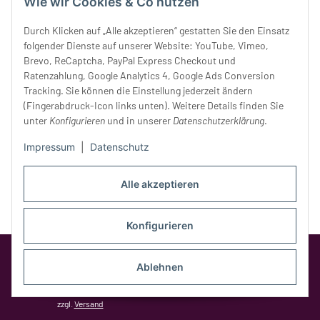
Wie wir Cookies & Co nutzen
Donnerstag:
10 - 18 Uhr
Freitag:
10 - 18 Uhr
Durch Klicken auf „Alle akzeptieren“ gestatten Sie den Einsatz
Samstag:
10 - 14 Uhr
folgender Dienste auf unserer Website: YouTube, Vimeo,
Unser Service
Brevo, ReCaptcha, PayPal Express Checkout und
Ratenzahlung, Google Analytics 4, Google Ads Conversion
Tracking. Sie können die Einstellung jederzeit ändern
Rechtliches
(Fingerabdruck-Icon links unten). Weitere Details finden Sie
unter
Konfigurieren
und in unserer
Datenschutzerklärung
.
Impressum
|
Datenschutz
Alle akzeptieren
Konfigurieren
Google Analytics deaktivieren
Status:
Opt-Out-Cookie ist nicht gesetzt
Ablehnen
(Tracking aktiv)
* Alle Preise inkl. gesetzlicher MwSt.,
zzgl.
Versand