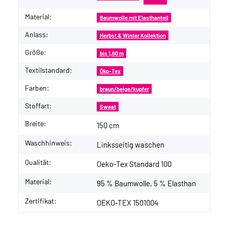
Material:
Baumwolle mit Elasthanteil
Anlass:
Herbst & Winter Kollektion
Größe:
bis 1,60 m
Textilstandard:
Öko-Tex
Farben:
braun/beige/kupfer
Stoffart:
Sweat
Breite:
150 cm
Waschhinweis:
Linksseitig waschen
Qualität:
Oeko-Tex Standard 100
Material:
95 % Baumwolle, 5 % Elasthan
Zertifikat:
OEKO-TEX 1501004