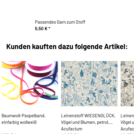
Passendes Garn zum Stoff
5,50 €
*
Kunden kauften dazu folgende Artikel:
Baumwoll-Paspelband,
Leinenstoff WIESENGLÜCK,
Leine
einfarbig wollweiß
Vögel und Blumen, petrol,
Vögel 
Acufactum
Acufa