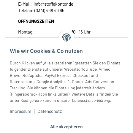
E-Mail: info@stoffekontor.de
Telefon: (0341) 468 49 65
ÖFFNUNGSZEITEN
Montag:
10 - 16 Uhr
Dienstag:
10 - 16 Uhr
Mittwoch:
10 - 18 Uhr
Wie wir Cookies & Co nutzen
Donnerstag:
10 - 18 Uhr
Freitag:
10 - 18 Uhr
Durch Klicken auf „Alle akzeptieren“ gestatten Sie den Einsatz
Samstag:
10 - 14 Uhr
folgender Dienste auf unserer Website: YouTube, Vimeo,
Brevo, ReCaptcha, PayPal Express Checkout und
Unser Service
Ratenzahlung, Google Analytics 4, Google Ads Conversion
Tracking. Sie können die Einstellung jederzeit ändern
Rechtliches
(Fingerabdruck-Icon links unten). Weitere Details finden Sie
unter
Konfigurieren
und in unserer
Datenschutzerklärung
.
Impressum
|
Datenschutz
Alle akzeptieren