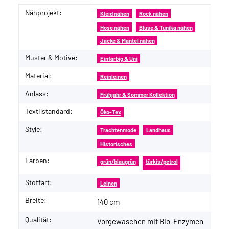
Nähprojekt:
Produkteigenschaft
Wert
Kleid nähen
Rock nähen
Hose nähen
Bluse & Tunika nähen
Jacke & Mantel nähen
Muster & Motive:
Einfarbig & Uni
Material:
Reinleinen
Anlass:
Frühjahr & Sommer Kollektion
Textilstandard:
Öko-Tex
Style:
Trachtenmode
Landhaus
Historisches
Farben:
grün/blaugrün
türkis/petrol
Stoffart:
Leinen
Breite:
140 cm
Qualität:
Vorgewaschen mit Bio-Enzymen