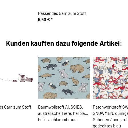
Passendes Garn zum Stoff
5,50 €
*
Kunden kauften dazu folgende Artikel:
s Garn zum Stoff
Baumwollstoff AUSSIES,
Patchworkstoff S
australische Tiere, hellblau-
SNOWMEN, quirlig
helles schlammbraun
Schneemänner, rot
gedecktes blau