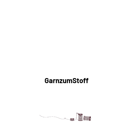
GarnzumStoff