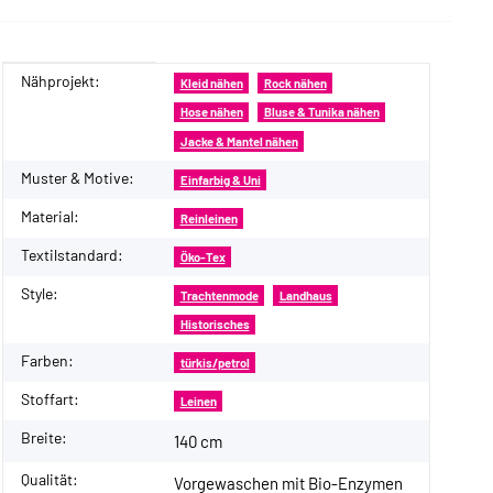
Nähprojekt:
Produkteigenschaft
Wert
Kleid nähen
Rock nähen
Hose nähen
Bluse & Tunika nähen
Jacke & Mantel nähen
Muster & Motive:
Einfarbig & Uni
Material:
Reinleinen
Textilstandard:
Öko-Tex
Style:
Trachtenmode
Landhaus
Historisches
Farben:
türkis/petrol
Stoffart:
Leinen
Breite:
140 cm
Qualität:
Vorgewaschen mit Bio-Enzymen