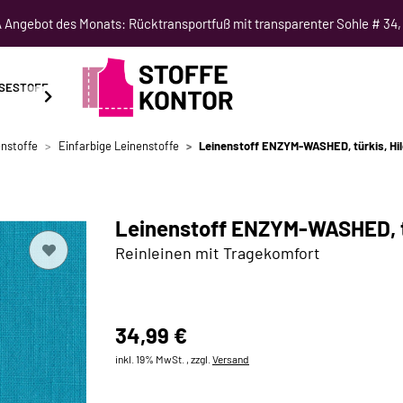
Angebot des Monats: Rücktransportfuß mit transparenter Sohle # 34,
SESTOFF
SCHNITTMUSTER
NÄHKURSE
SALE
nstoffe
Einfarbige Leinenstoffe
Leinenstoff ENZYM-WASHED, türkis, Hi
Leinenstoff ENZYM-WASHED, tü
Reinleinen mit Tragekomfort
34,99 €
inkl. 19% MwSt. , zzgl.
Versand