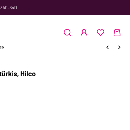
 34C, 34D
lco
rkis, Hilco