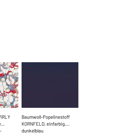
WIRLY
Baumwoll-Popelinestoff
e
KORNFELD, einfarbig,
-
dunkelblau