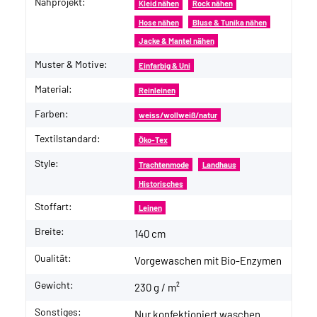
Nähprojekt:
Produkteigenschaft
Wert
Kleid nähen
Rock nähen
Hose nähen
Bluse & Tunika nähen
Jacke & Mantel nähen
Muster & Motive:
Einfarbig & Uni
Material:
Reinleinen
Farben:
weiss/wollweiß/natur
Textilstandard:
Öko-Tex
Style:
Trachtenmode
Landhaus
Historisches
Stoffart:
Leinen
Breite:
140 cm
Qualität:
Vorgewaschen mit Bio-Enzymen
Gewicht:
230 g / m²
Sonstiges:
Nur konfektioniert waschen