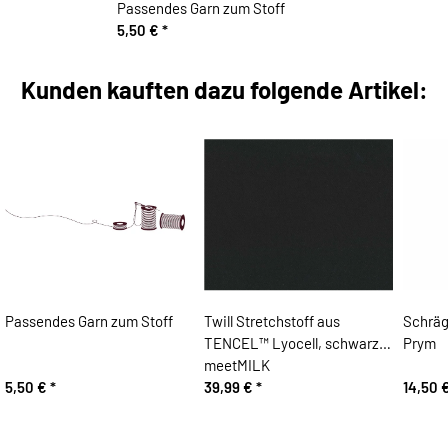
Passendes Garn zum Stoff
5,50 €
*
Kunden kauften dazu folgende Artikel:
Passendes Garn zum Stoff
Twill Stretchstoff aus
Schräg
TENCEL™ Lyocell, schwarz,
Prym
meetMILK
5,50 €
*
39,99 €
*
14,50 