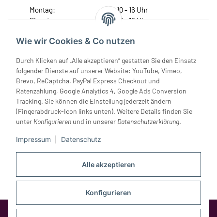
Montag:
10 - 16 Uhr
Dienstag:
10 - 16 Uhr
Mittwoch:
10 - 18 Uhr
Wie wir Cookies & Co nutzen
Donnerstag:
10 - 18 Uhr
Freitag:
10 - 18 Uhr
Durch Klicken auf „Alle akzeptieren“ gestatten Sie den Einsatz
Samstag:
10 - 14 Uhr
folgender Dienste auf unserer Website: YouTube, Vimeo,
Brevo, ReCaptcha, PayPal Express Checkout und
Unser Service
Ratenzahlung, Google Analytics 4, Google Ads Conversion
Tracking. Sie können die Einstellung jederzeit ändern
Rechtliches
(Fingerabdruck-Icon links unten). Weitere Details finden Sie
unter
Konfigurieren
und in unserer
Datenschutzerklärung
.
Impressum
|
Datenschutz
Alle akzeptieren
Konfigurieren
Google Analytics deaktivieren
Status: