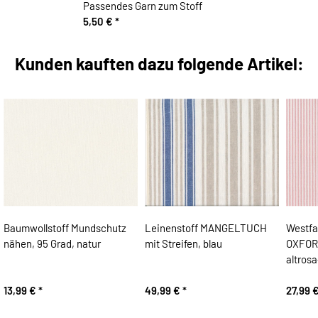
Passendes Garn zum Stoff
5,50 €
*
Kunden kauften dazu folgende Artikel:
Baumwollstoff Mundschutz
Leinenstoff MANGELTUCH
Westfa
nähen, 95 Grad, natur
mit Streifen, blau
OXFORD
altros
13,99 €
*
49,99 €
*
27,99 