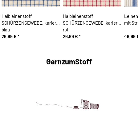
Halbleinenstoff
Halbleinenstoff
Leine
SCHÜRZENGEWEBE, kariert,
SCHÜRZENGEWEBE, kariert,
mit Str
blau
rot
26,99 €
*
26,99 €
*
49,99
GarnzumStoff