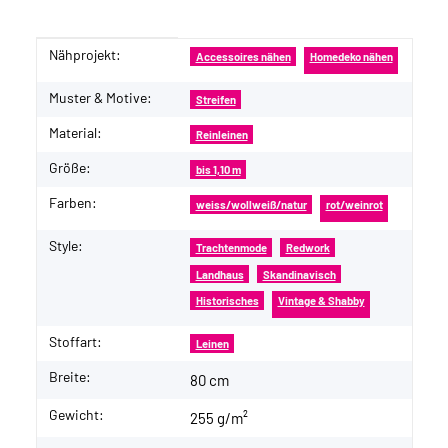
Nähprojekt:
Produkteigenschaft
Wert
Accessoires nähen
Homedeko nähen
Muster & Motive:
Streifen
Material:
Reinleinen
Größe:
bis 1,10 m
Farben:
weiss/wollweiß/natur
rot/weinrot
Style:
Trachtenmode
Redwork
Landhaus
Skandinavisch
Historisches
Vintage & Shabby
Stoffart:
Leinen
Breite:
80 cm
Gewicht:
255 g/m²