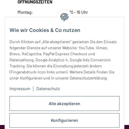
ÖFFNUNGSZEITEN
Montag:
10 - 16 Uhr
Dienstag:
10 - 16 Uhr
Mittwoch:
10 - 18 Uhr
Wie wir Cookies & Co nutzen
Donnerstag:
10 - 18 Uhr
Freitag:
10 - 18 Uhr
Durch Klicken auf „Alle akzeptieren“ gestatten Sie den Einsatz
Samstag:
10 - 14 Uhr
folgender Dienste auf unserer Website: YouTube, Vimeo,
Brevo, ReCaptcha, PayPal Express Checkout und
Unser Service
Ratenzahlung, Google Analytics 4, Google Ads Conversion
Tracking. Sie können die Einstellung jederzeit ändern
Rechtliches
(Fingerabdruck-Icon links unten). Weitere Details finden Sie
unter
Konfigurieren
und in unserer
Datenschutzerklärung
.
Impressum
|
Datenschutz
Alle akzeptieren
Konfigurieren