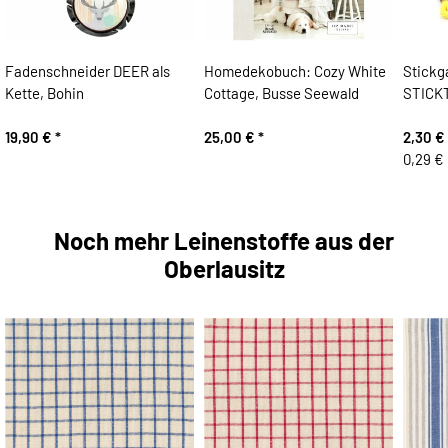
Fadenschneider DEER als
Homedekobuch: Cozy White
Stick
Kette, Bohin
Cottage, Busse Seewald
STICKT
19,90 €
*
25,00 €
*
2,30 €
0,29 € 
Noch mehr Leinenstoffe aus der
Oberlausitz