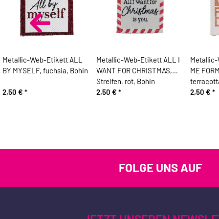
Metallic-Web-Etikett ALL
Metallic-Web-Etikett ALL I
Metallic
BY MYSELF, fuchsia, Bohin
WANT FOR CHRISTMAS,
ME FORM
Streifen, rot, Bohin
terracott
2,50 €
*
2,50 €
*
2,50 €
*
FOLGE UNS AUF