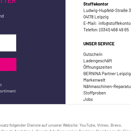
TTER
Stoffekontor
Ludwig-Hupfeld-Straße 
nd
04178 Leipzig
E-Mail: info@stoffekonto
Telefon: (0341) 468 49 65
UNSER SERVICE
Gutschein
Ladengeschäft
Öffnungszeiten
BERNINA Partner Leipzig
Markenwelt
t
Nähmaschinen-Reparatu
sortiment
Stoffproben
Jobs
Kontakt
Einsatz folgender Dienste auf unserer Website: YouTube, Vimeo, Brevo,