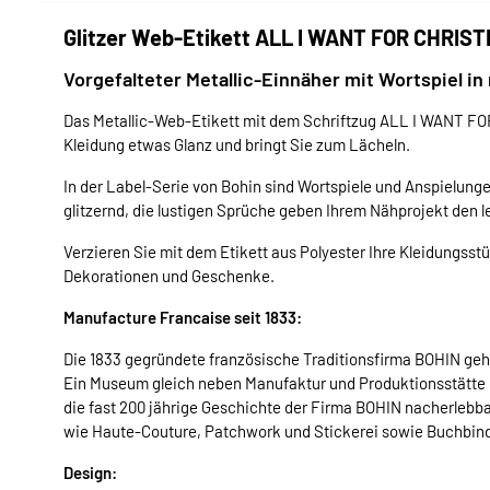
Glitzer Web-Etikett ALL I WANT FOR CHRISTM
Vorgefalteter Metallic-Einnäher mit Wortspiel in
Das Metallic-Web-Etikett mit dem Schriftzug ALL I WANT FOR 
Kleidung etwas Glanz und bringt Sie zum Lächeln.
In der Label-Serie von Bohin sind Wortspiele und Anspielunge
glitzernd, die lustigen Sprüche geben Ihrem Nähprojekt den le
Verzieren Sie mit dem Etikett aus Polyester Ihre Kleidungss
Dekorationen und Geschenke.
Manufacture Francaise seit 1833:
Die 1833 gegründete französische Traditionsfirma BOHIN ge
Ein Museum gleich neben Manufaktur und Produktionsstätte 
die fast 200 jährige Geschichte der Firma BOHIN nacherlebb
wie Haute-Couture, Patchwork und Stickerei sowie Buchbind
Design: