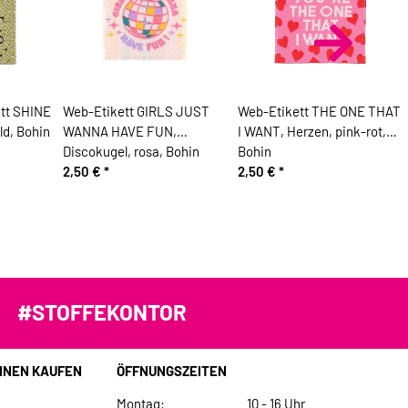
ett SHINE
Web-Etikett GIRLS JUST
Web-Etikett THE ONE THAT
ld, Bohin
WANNA HAVE FUN,
I WANT, Herzen, pink-rot,
Discokugel, rosa, Bohin
Bohin
2,50 €
*
2,50 €
*
#STOFFEKONTOR
INEN KAUFEN
ÖFFNUNGSZEITEN
Montag:
10 - 16 Uhr