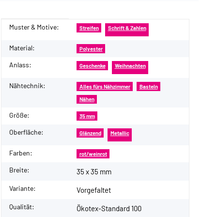
Muster & Motive:
Produkteigenschaft
Wert
Streifen
Schrift & Zahlen
Material:
Polyester
Anlass:
Geschenke
Weihnachten
Nähtechnik:
Alles fürs Nähzimmer
Basteln
Nähen
Größe:
35 mm
Oberfläche:
Glänzend
Metallic
Farben:
rot/weinrot
Breite:
35 x 35 mm
Variante:
Vorgefaltet
Qualität:
Ökotex-Standard 100