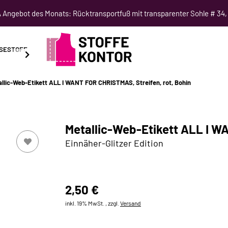
Angebot des Monats: Rücktransportfuß mit transparenter Sohle # 34,
SESTOFF
SCHNITTMUSTER
NÄHKURSE
SALE
llic-Web-Etikett ALL I WANT FOR CHRISTMAS, Streifen, rot, Bohin
Metallic-Web-Etikett ALL I WA
Einnäher-Glitzer Edition
2,50 €
inkl. 19% MwSt. , zzgl.
Versand