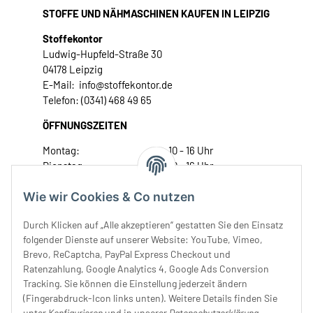
STOFFE UND NÄHMASCHINEN KAUFEN IN LEIPZIG
Stoffekontor
Ludwig-Hupfeld-Straße 30
04178 Leipzig
E-Mail: info@stoffekontor.de
Telefon: (0341) 468 49 65
ÖFFNUNGSZEITEN
Montag:
10 - 16 Uhr
Dienstag:
10 - 16 Uhr
Mittwoch:
10 - 18 Uhr
Wie wir Cookies & Co nutzen
Donnerstag:
10 - 18 Uhr
Freitag:
10 - 18 Uhr
Durch Klicken auf „Alle akzeptieren“ gestatten Sie den Einsatz
Samstag:
10 - 14 Uhr
folgender Dienste auf unserer Website: YouTube, Vimeo,
Unser Service
Brevo, ReCaptcha, PayPal Express Checkout und
Ratenzahlung, Google Analytics 4, Google Ads Conversion
Tracking. Sie können die Einstellung jederzeit ändern
Rechtliches
(Fingerabdruck-Icon links unten). Weitere Details finden Sie
unter
Konfigurieren
und in unserer
Datenschutzerklärung
.