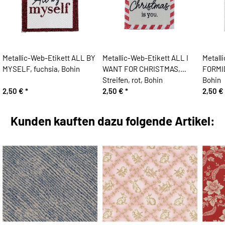
Metallic-Web-Etikett ALL BY
Metallic-Web-Etikett ALL I
Metall
MYSELF, fuchsia, Bohin
WANT FOR CHRISTMAS,
FORMID
Streifen, rot, Bohin
Bohin
2,50 €
*
2,50 €
*
2,50 €
Kunden kauften dazu folgende Artikel: