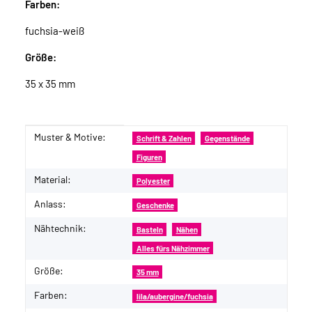
Farben:
fuchsia-weiß
Größe:
35 x 35 mm
Muster & Motive:
Produkteigenschaft
Wert
Schrift & Zahlen
Gegenstände
Figuren
Material:
Polyester
Anlass:
Geschenke
Nähtechnik:
Basteln
Nähen
Alles fürs Nähzimmer
Größe:
35 mm
Farben:
lila/aubergine/fuchsia