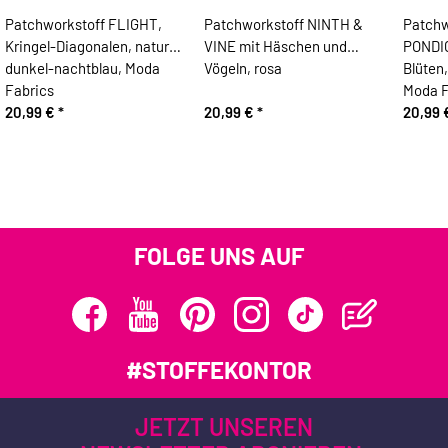
Patchworkstoff FLIGHT,
Patchworkstoff NINTH &
Patchw
Kringel-Diagonalen, natur
VINE mit Häschen und
PONDIC
dunkel-nachtblau, Moda
Vögeln, rosa
Blüten,
Fabrics
Moda F
20,99 €
*
20,99 €
*
20,99
FOLGE UNS AUF
#STOFFEKONTOR
JETZT UNSEREN