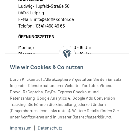
Ludwig-Hupfeld-Straße 30
04178 Leipzig
E-Mail: info@stoffekontor.de
Telefon: (0341) 468 49 65
ÖFFNUNGSZEITEN
Montag:
10 - 16 Uhr
Dienstag:
10 - 16 Uhr
Mittwoch:
10 - 18 Uhr
Wie wir Cookies & Co nutzen
Donnerstag:
10 - 18 Uhr
Freitag:
10 - 18 Uhr
Durch Klicken auf „Alle akzeptieren“ gestatten Sie den Einsatz
Samstag:
10 - 14 Uhr
folgender Dienste auf unserer Website: YouTube, Vimeo,
Unser Service
Brevo, ReCaptcha, PayPal Express Checkout und
Ratenzahlung, Google Analytics 4, Google Ads Conversion
Tracking. Sie können die Einstellung jederzeit ändern
Rechtliches
(Fingerabdruck-Icon links unten). Weitere Details finden Sie
unter
Konfigurieren
und in unserer
Datenschutzerklärung
.
Impressum
|
Datenschutz