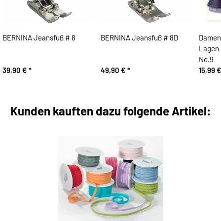
BERNINA Jeansfuß # 8
BERNINA Jeansfuß # 8D
Damen-
Lagen-
No.9
39,90 €
*
49,90 €
*
15,99 
Kunden kauften dazu folgende Artikel: