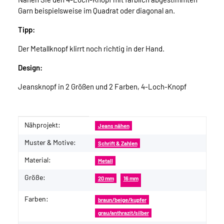
Garn beispielsweise im Quadrat oder diagonal an.
Tipp:
Der Metallknopf klirrt noch richtig in der Hand.
Design:
Jeansknopf in 2 Größen und 2 Farben, 4-Loch-Knopf
Nähprojekt:
Produkteigenschaft
Wert
Jeans nähen
Muster & Motive:
Schrift & Zahlen
Material:
Metall
Größe:
20 mm
16 mm
Farben:
braun/beige/kupfer
grau/anthrazit/silber