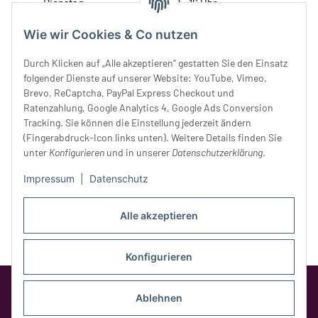
Dienstag:
10 - 16 Uhr
Mittwoch:
10 - 18 Uhr
Wie wir Cookies & Co nutzen
Donnerstag:
10 - 18 Uhr
Freitag:
10 - 18 Uhr
Durch Klicken auf „Alle akzeptieren“ gestatten Sie den Einsatz
Samstag:
10 - 14 Uhr
folgender Dienste auf unserer Website: YouTube, Vimeo,
Unser Service
Brevo, ReCaptcha, PayPal Express Checkout und
Ratenzahlung, Google Analytics 4, Google Ads Conversion
Tracking. Sie können die Einstellung jederzeit ändern
Rechtliches
(Fingerabdruck-Icon links unten). Weitere Details finden Sie
unter
Konfigurieren
und in unserer
Datenschutzerklärung
.
Impressum
|
Datenschutz
Alle akzeptieren
Konfigurieren
Google Analytics deaktivieren
Status:
Opt-Out-Cookie ist nicht gesetzt
Ablehnen
(Tracking aktiv)