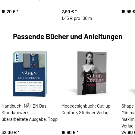
19,20 €
*
2,90 €
*
16,99 €
1,45 € pro 100 m
Passende Bücher und Anleitungen
Handbuch: NÄHEN Das
Modedesignbuch: Cut-up-
Shape 
Standardwerk -
Couture, Stiebner Verlag
Minima
überarbeitete Ausgabe, Topp
maxima
Verlag
32,00 €
*
16,90 €
*
24,90