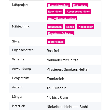
Nähprojekt:
Produkteigenschaft
Wert
Homedeko nähen
Kleid nähen
Rock nähen
Accessoires nähen
Anzug & Kostüm nähen
Nähtechnik:
Handnähen
Nähen
Modedesign
Reparieren & Ändern
Style:
Historisches
Eigenschaften:
Rostfrei
Variante:
Nähnadel mit Spitze
Anwendung:
Plissieren, Smoken, Heften
Hergestellt:
Frankreich
Anzahl:
12-15 Nadeln
Länge:
4,0 bis 6,0 cm
Material:
Nickelbeschichteter Stahl