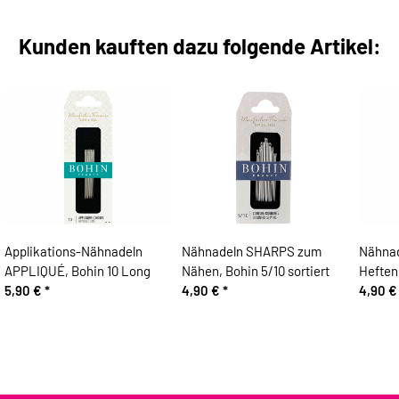
Kunden kauften dazu folgende Artikel:
Applikations-Nähnadeln
Nähnadeln SHARPS zum
Nähna
APPLIQUÉ, Bohin 10 Long
Nähen, Bohin 5/10 sortiert
Heften
5,90 €
*
4,90 €
*
4,90 