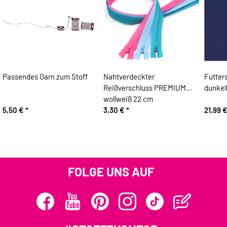
Passendes Garn zum Stoff
Nahtverdeckter
Futter
Reißverschluss PREMIUM
dunkel
wollweiß 22 cm
5,50 €
*
3,30 €
*
21,99 
FOLGE UNS AUF