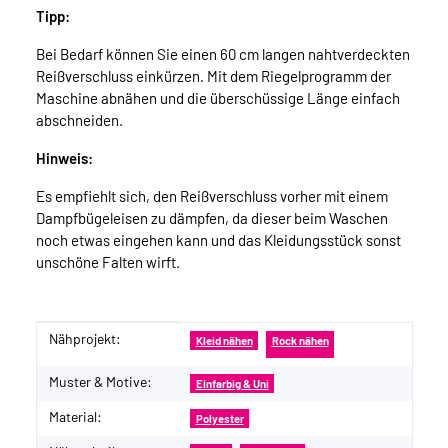
Tipp:
Bei Bedarf können Sie einen 60 cm langen nahtverdeckten
Reißverschluss einkürzen. Mit dem Riegelprogramm der
Maschine abnähen und die überschüssige Länge einfach
abschneiden.
Hinweis:
Es empfiehlt sich, den Reißverschluss vorher mit einem
Dampfbügeleisen zu dämpfen, da dieser beim Waschen
noch etwas eingehen kann und das Kleidungsstück sonst
unschöne Falten wirft.
Nähprojekt:
Produkteigenschaft
Wert
Kleid nähen
Rock nähen
Muster & Motive:
Einfarbig & Uni
Material:
Polyester