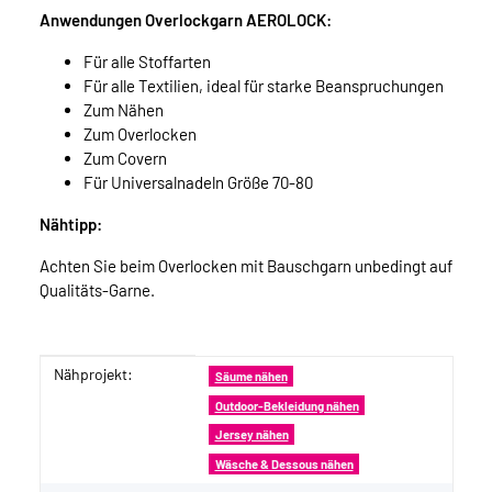
Anwendungen Overlockgarn AEROLOCK:
Für alle Stoffarten
Für alle Textilien, ideal für starke Beanspruchungen
Zum Nähen
Zum Overlocken
Zum Covern
Für Universalnadeln Größe 70-80
Nähtipp:
Achten Sie beim Overlocken mit Bauschgarn unbedingt auf
Qualitäts-Garne.
Nähprojekt:
Produkteigenschaft
Wert
Säume nähen
Outdoor-Bekleidung nähen
Jersey nähen
Wäsche & Dessous nähen