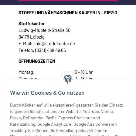
STOFFE UND NÄHMASCHINEN KAUFEN IN LEIPZIG
Stoffekontor
Ludwig-Hupfeld-Straße 30
04178 Leipzig
E-Mail: info@stoffekontor.de
Telefon: (0341) 468 49 65
ÖFFNUNGSZEITEN
Montag:
10 - 16 Uhr
Dienstag:
10 - 16 Uhr
Mittwoch:
10 - 18 Uhr
Donnerstag:
10 - 18 Uhr
Wie wir Cookies & Co nutzen
Freitag:
10 - 18 Uhr
Durch Klicken auf „Alle akzeptieren“ gestatten Sie den Einsatz
Samstag:
10 - 14 Uhr
folgender Dienste auf unserer Website: YouTube, Vimeo,
Unser Service
Brevo, ReCaptcha, PayPal Express Checkout und
Ratenzahlung, Google Analytics 4, Google Ads Conversion
Tracking. Sie können die Einstellung jederzeit ändern
Rechtliches