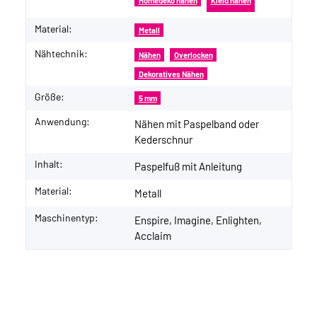
Homedeko nähen
Kleid nähen
Material:
Metall
Nähtechnik:
Nähen
Overlocken
Dekoratives Nähen
Größe:
5 mm
Anwendung:
Nähen mit Paspelband oder
Kederschnur
Inhalt:
Paspelfuß mit Anleitung
Material:
Metall
Maschinentyp:
Enspire, Imagine, Enlighten,
Acclaim