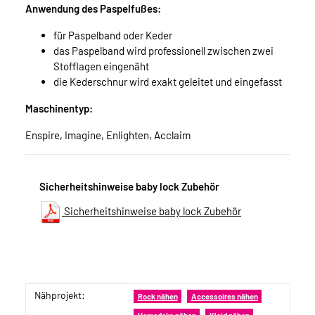
Anwendung des Paspelfußes:
für Paspelband oder Keder
das Paspelband wird professionell zwischen zwei
Stofflagen eingenäht
die Kederschnur wird exakt geleitet und eingefasst
Maschinentyp:
Enspire, Imagine, Enlighten, Acclaim
Sicherheitshinweise baby lock Zubehör
Sicherheitshinweise baby lock Zubehör
Nähprojekt:
Produkteigenschaft
Wert
Rock nähen
Accessoires nähen