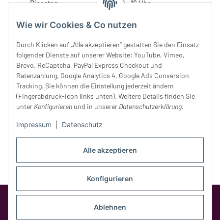
Dienstag:
10 - 16 Uhr
Mittwoch:
10 - 18 Uhr
Wie wir Cookies & Co nutzen
Donnerstag:
10 - 18 Uhr
Freitag:
10 - 18 Uhr
Durch Klicken auf „Alle akzeptieren“ gestatten Sie den Einsatz
Samstag:
10 - 14 Uhr
folgender Dienste auf unserer Website: YouTube, Vimeo,
Unser Service
Brevo, ReCaptcha, PayPal Express Checkout und
Ratenzahlung, Google Analytics 4, Google Ads Conversion
Tracking. Sie können die Einstellung jederzeit ändern
Rechtliches
(Fingerabdruck-Icon links unten). Weitere Details finden Sie
unter
Konfigurieren
und in unserer
Datenschutzerklärung
.
Impressum
|
Datenschutz
Alle akzeptieren
Konfigurieren
Google Analytics deaktivieren
Status:
Opt-Out-Cookie ist nicht gesetzt
Ablehnen
(Tracking aktiv)