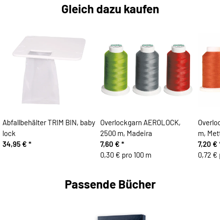
Gleich dazu kaufen
Abfallbehälter TRIM BIN, baby
Overlockgarn AEROLOCK,
Overlo
lock
2500 m, Madeira
m, Mett
34,95 €
*
7,60 €
*
7,20 €
0,30 € pro 100 m
0,72 € 
Passende Bücher