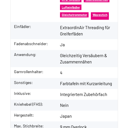
Lufteinfädler
Gleichstrommotor
Wavestich
Einfädler:
ExtraordinAir Threading für
Greiferfäden
Fadenabschneider:
Ja
Anwendung:
Gleichzeitig Versäubern &
Zusammennähen
Garnrollenhalter:
4
Sonstiges:
Farbtafeln mit Kurzanleitung
Inklusive:
Integriertem Zubehörfach
Kniehebel (FHS):
Nein
Hergestellt:
Japan
Max. Stichbreite:
9 mm Overlock