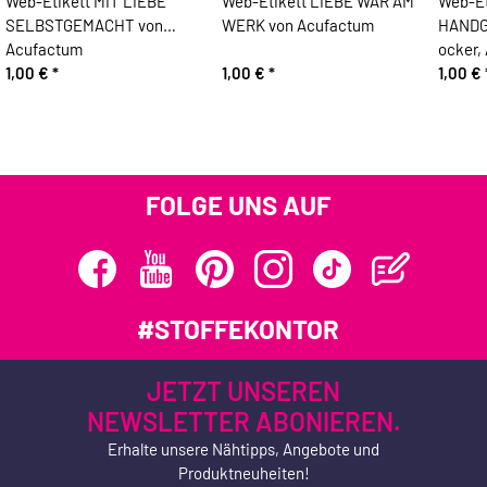
Web-Etikett MIT LIEBE
Web-Etikett LIEBE WAR AM
Web-Et
SELBSTGEMACHT von
WERK von Acufactum
HANDG
Acufactum
ocker,
1,00 €
*
1,00 €
*
1,00 €
FOLGE UNS AUF
#STOFFEKONTOR
JETZT UNSEREN
NEWSLETTER ABONIEREN.
Erhalte unsere Nähtipps, Angebote und
Produktneuheiten!