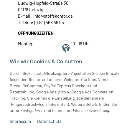
Ludwig-Hupfeld-Straße 30
04178 Leipzig
E-Mail: info@stoffekontor.de
Telefon: (0341) 468 49 65
ÖFFNUNGSZEITEN
Montag:
10 - 16 Uhr
Dienstag:
10 - 16 Uhr
Mittwoch:
10 - 18 Uhr
Wie wir Cookies & Co nutzen
Donnerstag:
10 - 18 Uhr
Freitag:
10 - 18 Uhr
Durch Klicken auf „Alle akzeptieren“ gestatten Sie den Einsatz
Samstag:
10 - 14 Uhr
folgender Dienste auf unserer Website: YouTube, Vimeo,
Brevo, ReCaptcha, PayPal Express Checkout und
Unser Service
Ratenzahlung, Google Analytics 4, Google Ads Conversion
Tracking. Sie können die Einstellung jederzeit ändern
Rechtliches
(Fingerabdruck-Icon links unten). Weitere Details finden Sie
unter
Konfigurieren
und in unserer
Datenschutzerklärung
.
Impressum
|
Datenschutz