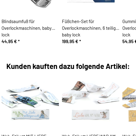
Blindsaumfuß für
Füßchen-Set für
Gummib
Overlockmaschinen, baby
Overlockmaschinen, 6 teilig,
Overlo
lock
baby lock
lock
44,95 €
*
199,95 €
*
54,95
Kunden kauften dazu folgende Artikel: