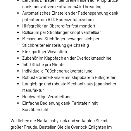
Leichtes Einfädeln der Greiferfäden auf Knopfdruck
dank innovativem ExtraordinAir Threading
Automatisches Einstellen der Fadenspannung dank
patentiertem ATD Fadenzufuhrsystem
Hilfsgreifer an Obergreifer fest montiert
Rollsaum per Stichlängenknopf verstellbar
Messer und Stichfinger bewegen sich per
Stichbreiteneinstellung gleichzeitig
Einzigartiger Wavestich
Zubehör im Klappfach an der Overlockmaschine
1500 Stiche pro Minute
Individuelle Füßchendruckverstellung
Robuste Greiferkanäle mit klappbarem Hilfsgreifer
Langlebige und robuste Mechanik aus japanischer
Manufaktur
Hochwertige Verarbeitung
Einfache Bedienung dank Farbtafeln mit
Kurzübersicht
Wir lieben die Marke baby lock und verkaufen Sie mit
großer Freude. Bestellen Sie die Overlock Enlighten im