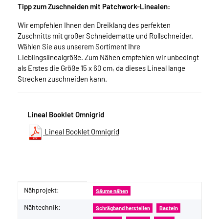
Tipp zum Zuschneiden mit Patchwork-Linealen:
Wir empfehlen Ihnen den Dreiklang des perfekten
Zuschnitts mit großer Schneidematte und Rollschneider.
Wählen Sie aus unserem Sortiment Ihre
Lieblingslinealgröße. Zum Nähen empfehlen wir unbedingt
als Erstes die Größe 15 x 60 cm, da dieses Lineal lange
Strecken zuschneiden kann.
Lineal Booklet Omnigrid
Lineal Booklet Omnigrid
Nähprojekt:
Produkteigenschaft
Wert
Säume nähen
Nähtechnik:
Schrägband herstellen
Basteln