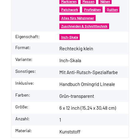
Markieren
Messen
Nähen
Patchwork
Profinähen
Quilten
Alles fürs Nähzimmer
Zuschneiden & Schnitttechnik
Eigenschaft:
Inch-Skala
Format:
Rechteckig klein
Variante:
Inch-Skala
Sonstiges:
Mit Anti-Rutsch-Spezialfarbe
Inklusive:
Handbuch Omingrid Lineale
Farben:
Grün-transparent
Größe:
6 x 12 inch (15,24 x 30,48 cm)
Anzahl:
1
Material:
Kunststoff