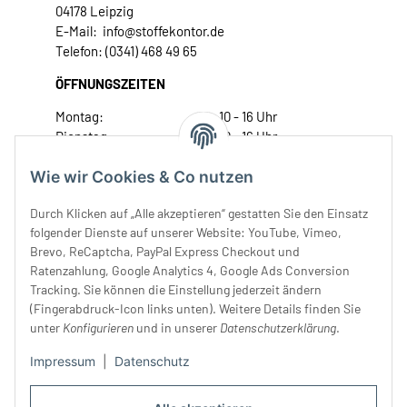
04178 Leipzig
E-Mail: info@stoffekontor.de
Telefon: (0341) 468 49 65
ÖFFNUNGSZEITEN
Montag:
10 - 16 Uhr
Dienstag:
10 - 16 Uhr
Mittwoch:
10 - 18 Uhr
Wie wir Cookies & Co nutzen
Donnerstag:
10 - 18 Uhr
Freitag:
10 - 18 Uhr
Durch Klicken auf „Alle akzeptieren“ gestatten Sie den Einsatz
Samstag:
10 - 14 Uhr
folgender Dienste auf unserer Website: YouTube, Vimeo,
Unser Service
Brevo, ReCaptcha, PayPal Express Checkout und
Ratenzahlung, Google Analytics 4, Google Ads Conversion
Tracking. Sie können die Einstellung jederzeit ändern
Rechtliches
(Fingerabdruck-Icon links unten). Weitere Details finden Sie
unter
Konfigurieren
und in unserer
Datenschutzerklärung
.
Impressum
|
Datenschutz