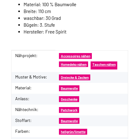
Material: 100 % Baumwolle
Breite: 110 cm
waschbar: 30 Grad
Bügeln: 3. Stufe
Hersteller: Free Spirit
Nähprojekt:
Produkteigenschaft
Wert
Accessoires nähen
Homedeko nähen
Taschen nähen
Muster & Motive:
Dreiecke & Zacken
Material:
Baumwolle
Anlass:
Geschenke
Nähtechnik:
Patchwork
Stoffart:
Baumwolle
Farben:
hellgrün/limette