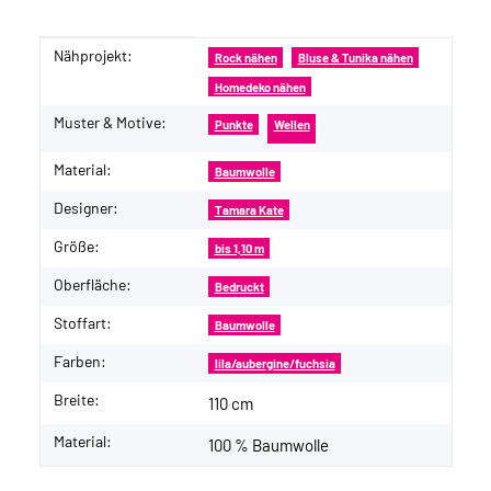
Nähprojekt:
Produkteigenschaft
Wert
Rock nähen
Bluse & Tunika nähen
Homedeko nähen
Muster & Motive:
Punkte
Wellen
Material:
Baumwolle
Designer:
Tamara Kate
Größe:
bis 1,10 m
Oberfläche:
Bedruckt
Stoffart:
Baumwolle
Farben:
lila/aubergine/fuchsia
Breite:
110 cm
Material:
100 % Baumwolle