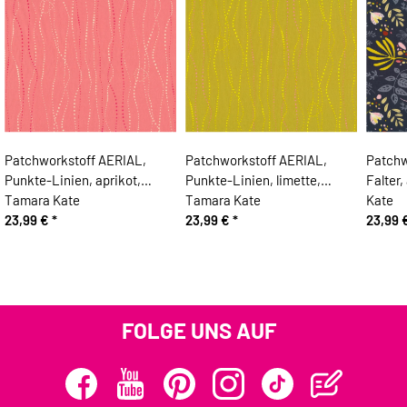
Patchworkstoff AERIAL,
Patchworkstoff AERIAL,
Patchw
Punkte-Linien, aprikot,
Punkte-Linien, limette,
Falter,
Tamara Kate
Tamara Kate
Kate
23,99 €
*
23,99 €
*
23,99 
FOLGE UNS AUF