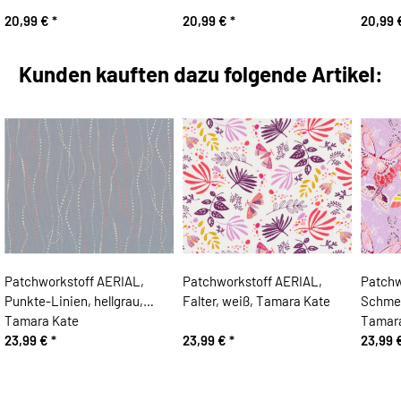
20,99 €
*
20,99 €
*
20,99
Kunden kauften dazu folgende Artikel:
Patchworkstoff AERIAL,
Patchworkstoff AERIAL,
Patchw
Punkte-Linien, hellgrau,
Falter, weiß, Tamara Kate
Schmett
Tamara Kate
Tamar
23,99 €
*
23,99 €
*
23,99 