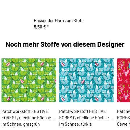
Passendes Garn zum Stoff
5,50 €
*
Noch mehr Stoffe von diesem Designer
Patchworkstoff FESTIVE
Patchworkstoff FESTIVE
Patchw
FOREST, niedliche Füchse
FOREST, niedliche Füchse
FOREST
im Schnee, grasgrün
im Schnee, türkis
Geweih 