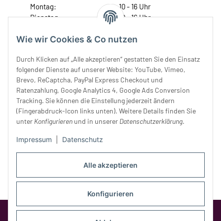
Montag:
10 - 16 Uhr
Dienstag:
10 - 16 Uhr
Mittwoch:
10 - 18 Uhr
Wie wir Cookies & Co nutzen
Donnerstag:
10 - 18 Uhr
Freitag:
10 - 18 Uhr
Durch Klicken auf „Alle akzeptieren“ gestatten Sie den Einsatz
Samstag:
10 - 14 Uhr
folgender Dienste auf unserer Website: YouTube, Vimeo,
Unser Service
Brevo, ReCaptcha, PayPal Express Checkout und
Ratenzahlung, Google Analytics 4, Google Ads Conversion
Tracking. Sie können die Einstellung jederzeit ändern
Rechtliches
(Fingerabdruck-Icon links unten). Weitere Details finden Sie
unter
Konfigurieren
und in unserer
Datenschutzerklärung
.
Impressum
|
Datenschutz
Alle akzeptieren
Konfigurieren
Google Analytics deaktivieren
Status: