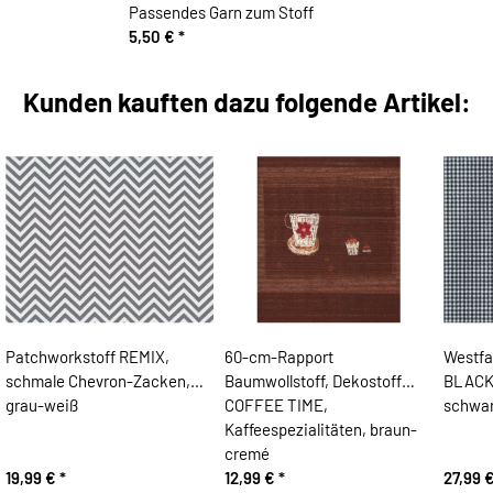
Passendes Garn zum Stoff
5,50 €
*
Kunden kauften dazu folgende Artikel:
Patchworkstoff REMIX,
60-cm-Rapport
Westfa
schmale Chevron-Zacken,
Baumwollstoff, Dekostoff
BLACK 
grau-weiß
COFFEE TIME,
schwa
Kaffeespezialitäten, braun-
cremé
19,99 €
*
12,99 €
*
27,99 