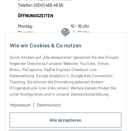
Telefon: (0341) 468 49 65
ÖFFNUNGSZEITEN
Montag:
10 - 16 Uhr
Dienstag:
10 - 16 Uhr
Mittwoch:
10 - 18 Uhr
Wie wir Cookies & Co nutzen
Donnerstag:
10 - 18 Uhr
Freitag:
10 - 18 Uhr
Durch Klicken auf „Alle akzeptieren“ gestatten Sie den Einsatz
Samstag:
10 - 14 Uhr
folgender Dienste auf unserer Website: YouTube, Vimeo,
Unser Service
Brevo, ReCaptcha, PayPal Express Checkout und
Ratenzahlung, Google Analytics 4, Google Ads Conversion
Tracking. Sie können die Einstellung jederzeit ändern
Rechtliches
(Fingerabdruck-Icon links unten). Weitere Details finden Sie
unter
Konfigurieren
und in unserer
Datenschutzerklärung
.
Impressum
|
Datenschutz
Alle akzeptieren