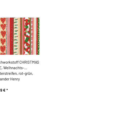
chworkstoff CHRISTMAS
E, Weihnachts-
erstreifen, rot-grün,
xander Henry
99 €
*