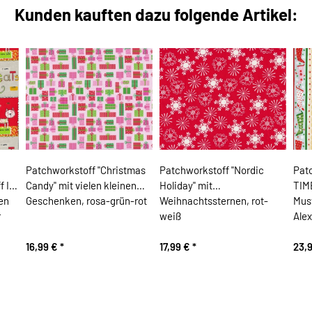
Kunden kauften dazu folgende Artikel:
Patchworkstoff "Christmas
Patchworkstoff "Nordic
Pat
 I
Candy" mit vielen kleinen
Holiday" mit
TIM
en
Geschenken, rosa-grün-rot
Weihnachtssternen, rot-
Must
r
weiß
Ale
16,99 €
*
17,99 €
*
23,