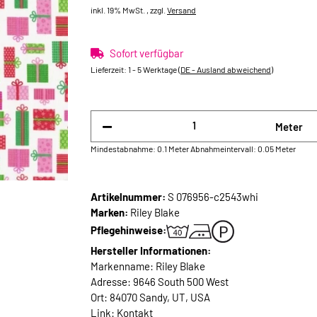
inkl. 19% MwSt. , zzgl.
Versand
Sofort verfügbar
Lieferzeit:
1 - 5 Werktage
(DE - Ausland abweichend)
Meter
Mindestabnahme: 0.1 Meter
Abnahmeintervall: 0.05 Meter
Artikelnummer:
S 076956-c2543whi
Marken:
Riley Blake
Pflegehinweise:
Hersteller Informationen:
Markenname: Riley Blake
Adresse: 9646 South 500 West
Ort: 84070 Sandy, UT, USA
Link:
Kontakt