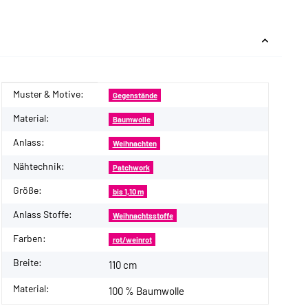
Muster & Motive:
Produkteigenschaft
Wert
Gegenstände
Material:
Baumwolle
Anlass:
Weihnachten
Nähtechnik:
Patchwork
Größe:
bis 1,10 m
Anlass Stoffe:
Weihnachtsstoffe
Farben:
rot/weinrot
Breite:
110 cm
Material:
100 % Baumwolle