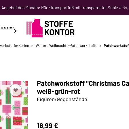
Angebot des Monats: Rücktransportfuß mit transparenter Sohle # 34,
SESTOFF
SCHNITTMUSTER
NÄHKURSE
SALE
workstoffe-Serien
Weitere Weihnachts-Patchworkstoffe
Patchworkstoff
Patchworkstoff "Christmas Ca
weiß-grün-rot
Figuren/Gegenstände
16,99 €