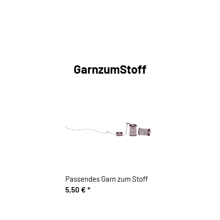
GarnzumStoff
Passendes Garn zum Stoff
5,50 €
*